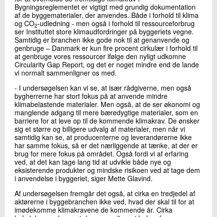
Bygningsreglementet er vigtigt med grundig dokumentation
af de byggematerialer, der anvendes. Både i forhold til klima
og CO
-udledning - men også i forhold til ressourceforbrug
2
ser Instituttet store klimaudfordringer på byggeriets vegne.
Samtidig er branchen ikke gode nok til at genanvende og
genbruge – Danmark er kun fire procent cirkulær i forhold til
at genbruge vores ressourcer ifølge den nyligt udkomne
Circularity Gap Report, og det er noget mindre end de lande
vi normalt sammenligner os med.
- I undersøgelsen kan vi se, at især rådgiverne, men også
bygherrerne har stort fokus på at anvende mindre
klimabelastende materialer. Men også, at de ser økonomi og
manglende adgang til mere bæredygtige materialer, som en
barriere for at leve op til de kommende klimakrav. De ønsker
sig et større og billigere udvalg af materialer, men når vi
samtidig kan se, at producenterne og leverandørerne ikke
har samme fokus, så er det nærliggende at tænke, at der er
brug for mere fokus på området. Også fordi vi af erfaring
ved, at det kan tage lang tid at udvikle både nye og
eksisterende produkter og mindske risikoen ved at tage dem
i anvendelse i byggeriet, siger Mette Glavind.
Af undersøgelsen fremgår det også, at cirka en tredjedel af
aktørerne i byggebranchen ikke ved, hvad der skal til for at
imødekomme klimakravene de kommende år. Cirka