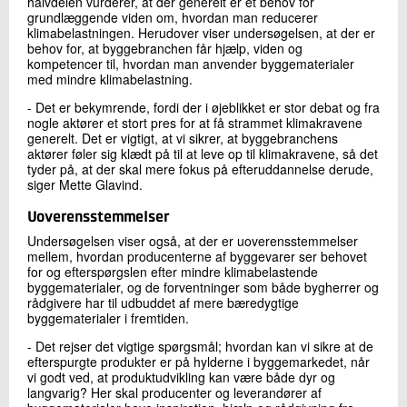
halvdelen vurderer, at der generelt er et behov for
grundlæggende viden om, hvordan man reducerer
klimabelastningen. Herudover viser undersøgelsen, at der er
behov for, at byggebranchen får hjælp, viden og
kompetencer til, hvordan man anvender byggematerialer
med mindre klimabelastning.
- Det er bekymrende, fordi der i øjeblikket er stor debat og fra
nogle aktører et stort pres for at få strammet klimakravene
generelt. Det er vigtigt, at vi sikrer, at byggebranchens
aktører føler sig klædt på til at leve op til klimakravene, så det
tyder på, at der skal mere fokus på efteruddannelse derude,
siger Mette Glavind.
Uoverensstemmelser
Undersøgelsen viser også, at der er uoverensstemmelser
mellem, hvordan producenterne af byggevarer ser behovet
for og efterspørgslen efter mindre klimabelastende
byggematerialer, og de forventninger som både bygherrer og
rådgivere har til udbuddet af mere bæredygtige
byggematerialer i fremtiden.
- Det rejser det vigtige spørgsmål; hvordan kan vi sikre at de
efterspurgte produkter er på hylderne i byggemarkedet, når
vi godt ved, at produktudvikling kan være både dyr og
langvarig? Her skal producenter og leverandører af