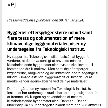
+45 72 20 22 20
vej
Send e-mail
Pressemeddelelse publiceret den 30. januar 2024.
Skriv til mig
Byggeriet efterspørger større udbud samt
flere tests og dokumentation af mere
klimavenlige byggematerialer, viser ny
undersøgelse fra Teknologisk Institut.
Ny rapport fra Teknologisk Institut fastslår, at byggeriet
vurderer, at det er væsentligt at anvende mindre
klimabelastende byggematerialer, hvis de skal leve op til
kommende års klimakrav. Men samtidig efterspørger
Send
bygherrerne, rådgiverne og de udførende bedre adgange til
mindre klimabelastende byggematerialer, hvor de vel at
mærke kender egenskaberne ved de nye materialer.
Det fremgår af en ny rapport fra Teknologisk Institut, hvor
Instituttet har undersøgt aktuelle barrierer og muligheder for
at fremme udviklingen og anvendelsen af mindre
klimabelastende byggematerialer i Danmark. Det er
undersøgt via en undersøgelse blandt mere end 200 aktører i