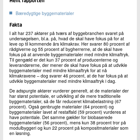
Hent rapporten
Bæredygtige byggematerialer
Fakta
I alt har 237 aktører på tværs af byggebranchen svaret på
undersøgelsen, bl.a. på, hvad de skal have fokus på for at
leve op til kommende års klimakrav. Her svarer 80 procent af
rådgiverne og 55 procent af bygherrerne, at de skal have
fokus på at anvende byggematerialer med mindre klimaftryk.
Til gengæld er det kun 37 procent af producenterne og
leverandørerne, der mener de skal have fokus på at udvikle
byggematerialer med mindre klimaaftryk for at nå
klimakravene – dog svarer 46 procent, at de har fokus på at
udvikle byggematerialer med mindre klimaaftryk i dag.
De adspurgte aktører vurderer generelt, at de materialer der
har størst potentiale, er udvikling af de mere traditionelle
byggematerialer, så de får reduceret klimabelastning (67
procent). Også genbrugte materialer (64 procent) og
byggematerialer lavet af restaffald (59 procent) vurderes at
have potentiale. Det samme gælder for biobaserede
byggematerialer (56 procent), mens kun 38 procent tror på
modulbyggeri og kun 22 procent på kompositmaterialer som
en løsning.