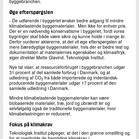
byggebranchen.
Øge efterspørgslen
- De udførende i byggeriet ønsker bedre adgang til mindre
klimabelastende byggematerialer. Men ikke for enhver pris.
Der er en nødvendig konservatisme i byggeriet, fordi vores
bygninger skal både være sikre og kunne holde i mange år.
Derfor vurderer aktørerne, at det vil øge efterspørgslen af
mere bæredygtige byggematerialer, hvis der er bedre test og
dokumentation af materialernes egenskaber og klimaaftryk,
siger direktør Mette Glavind, Teknologisk Institut.
Nye tal viser, at ressourceforbruget i byggebranchen udgør
31 procent af det samlede forbrug i Danmark, og at
udledning af CO
fra både importerede og indenlandsk-
2
producerede byggematerialer udgør 17 procent af den
samlede udledning i Danmark.
Mindre klimabelastende byggematerialer kan være
biobaserede materialer, træ, jord og ubrændt ler og
selvfølgelig også de traditionelle byggematerialer, hvor
klimabelastningen er reduceret.
Fokus på klimakrav
Teknologisk Institut påpeger, at det i den grønne omstilling og
for at overholde de fremtidige klimakrav i