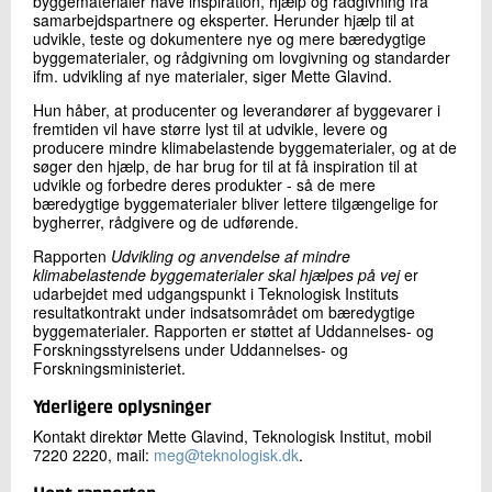
byggematerialer have inspiration, hjælp og rådgivning fra
samarbejdspartnere og eksperter. Herunder hjælp til at
udvikle, teste og dokumentere nye og mere bæredygtige
byggematerialer, og rådgivning om lovgivning og standarder
ifm. udvikling af nye materialer, siger Mette Glavind.
Hun håber, at producenter og leverandører af byggevarer i
fremtiden vil have større lyst til at udvikle, levere og
producere mindre klimabelastende byggematerialer, og at de
søger den hjælp, de har brug for til at få inspiration til at
udvikle og forbedre deres produkter - så de mere
bæredygtige byggematerialer bliver lettere tilgængelige for
bygherrer, rådgivere og de udførende.
Rapporten
Udvikling og anvendelse af mindre
klimabelastende byggematerialer skal hjælpes på vej
er
udarbejdet med udgangspunkt i Teknologisk Instituts
resultatkontrakt under indsatsområdet om bæredygtige
byggematerialer. Rapporten er støttet af Uddannelses- og
Forskningsstyrelsens under Uddannelses- og
Forskningsministeriet.
Yderligere oplysninger
Kontakt direktør Mette Glavind, Teknologisk Institut, mobil
7220 2220, mail:
meg@teknologisk.dk
.