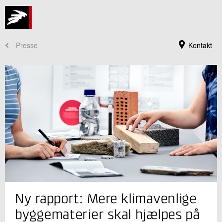
Presse
Kontakt
Jeg er din kontaktperson
Ny rapport: Mere klimavenlige
Mette Glavind
Direktør, ph.d.
byggematerier skal hjælpes på
Byggeri og Anlæg