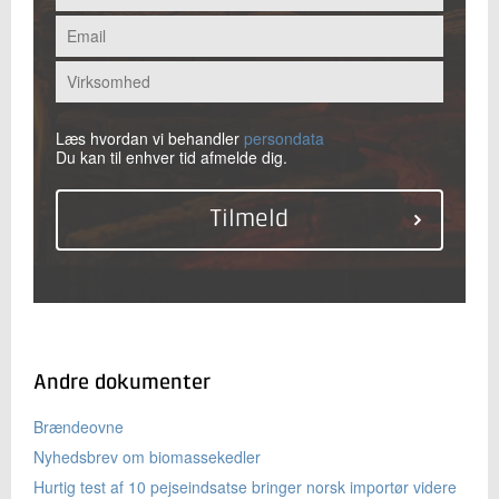
Læs hvordan vi behandler
persondata
Du kan til enhver tid afmelde dig.
Andre dokumenter
Brændeovne
Nyhedsbrev om biomassekedler
Hurtig test af 10 pejseindsatse bringer norsk importør videre