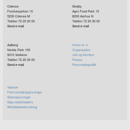
Odense
Skejby
Forskerparken 10
Agro Food Park 15
5230
Odense M
8200
Aarhus N
Telefon 72 20 20 00
Telefon 72 20 30 00
Send e-mail
Send e-mail
Aalborg
Hvem er vi
Norbis Park 100
Organisation
9310
Vodskov
Job og Karriere
Telefon 72 20 30 00
Presse
Send e-mail
Persondatapolitik
Vejviser
Flere kontaktoplysninger
Stamoplysninger
Søg medarbejdere
Whistleblowerordning