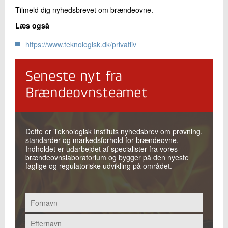
+45 72 20 13 68
Tilmeld dig nyhedsbrevet om brændeovne.
Send e-mail
Læs også
LinkedIn
https://www.teknologisk.dk/privatliv
Skriv til mig
Seneste nyt fra
Brændeovnsteamet
Dette er Teknologisk Instituts nyhedsbrev om prøvning,
standarder og markedsforhold for brændeovne.
Indholdet er udarbejdet af specialister fra vores
brændeovnslaboratorium og bygger på den nyeste
Send
faglige og regulatoriske udvikling på området.