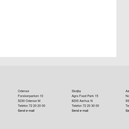
Odense
Skejby
Aa
Forskerparken 10
Agro Food Park 15
No
5230
Odense M
8200
Aarhus N
93
Telefon 72 20 20 00
Telefon 72 20 30 00
Te
Send e-mail
Send e-mail
Se