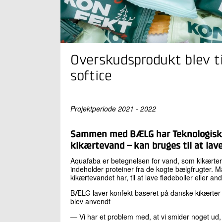
Overskudsprodukt blev t
softice
Projektperiode 2021 - 2022
Sammen med BÆLG har Teknologisk I
kikærtevand – kan bruges til at lav
Aquafaba er betegnelsen for vand, som kikærter 
indeholder proteiner fra de kogte bælgfrugte
kikærtevandet har, til at lave flødeboller eller a
BÆLG laver konfekt baseret på danske kikærter 
blev anvendt
— Vi har et problem med, at vi smider noget ud, s