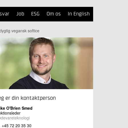
svar
Job
ESG
Om os
In English
dygtig vegansk softice
eg er din kontaktperson
ike O'Brien Smed
ktionsleder
devareteknologi
+45 72 20 35 30