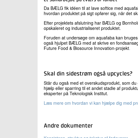
Et samarbejde på tværs af landet
Da BÆLG fik idéen til at lave softice med aquafab
hvordan produktet på sigt opfører sig, når det sk
Efter projektets afslutning har BÆLG og Bornhol
opskaleret og industrialiseret produktet.
Foruden at undersøge om aquafaba kan bruges til
også hjulpet BÆLG med at skrive en fondsansøgn
Future Food & Biosource Innovation-projekt
.
Skal din sidestrøm også upcycles?
Står du også med et overskudsprodukt, som du g
hjælp eller sparring til et andet stadie af produk
eksperter på Teknologisk Institut.
Læs mere om hvordan vi kan hjælpe dig med pro
Andre dokumenter
Konsistens, struktur og tekstur af fødevarer