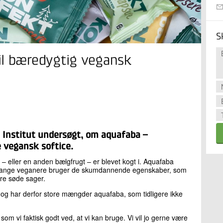
S
il bæredygtig vegansk
nstitut undersøgt, om aquafaba –
e vegansk softice.
– eller en anden bælgfrugt – er blevet kogt i. Aquafaba
r. Mange veganere bruger de skumdannende egenskaber, som
ndre søde sager.
og har derfor store mængder aquafaba, som tidligere ikke
om vi faktisk godt ved, at vi kan bruge. Vi vil jo gerne være