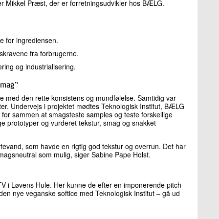
r Mikkel Præst, der er forretningsudvikler hos BÆLG.
 for ingrediensen.
tskravene fra forbrugerne.
ing og industrialisering.
smag”
tice med den rette konsistens og mundfølelse. Samtidig var
er. Undervejs i projektet mødtes Teknologisk Institut, BÆLG
b for sammen at smagsteste samples og teste forskellige
nge prototyper og vurderet tekstur, smag og snakket
tevand, som havde en rigtig god tekstur og overrun. Det har
smagsneutral som mulig, siger Sabine Pape Holst.
V i Løvens Hule. Her kunne de efter en imponerende pitch –
 den nye veganske softice med Teknologisk Institut – gå ud