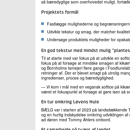
så bæredygtige som overhovedet muligt, fortælle
Projektets formål
Fastlægge mulighederne og begrænsningerne
Udvikle tekstur og smag, der matcher kvalite
Undersøge produktets muligheder for opskaler
En god tekstur med mindst mulig ”plante
Til at starte med var fokus på at udvikle en sof
fokus på at forsøge at mindske smagen af kikært
og Bornholms Ismejeri flere gange i Foodturela
retninger af. Der er blevet smagt på utrolig ma
ingredienser, proces og bæredygtighed.
— Vi kom i mål med en vegansk softice på kikær
været et fokuspunkt at forsøge at gøre isen så 
En tur omkring Løvens Hule
BÆLG var i starten af 2023 på landsdækkende T
og en hurtig indskydelse omkring udviklingen af
ad døren med Tommy Ahlers ombord.