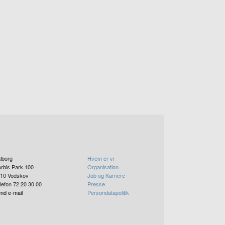
lborg
Hvem er vi
rbis Park 100
Organisation
10
Vodskov
Job og Karriere
lefon 72 20 30 00
Presse
nd e-mail
Persondatapolitik