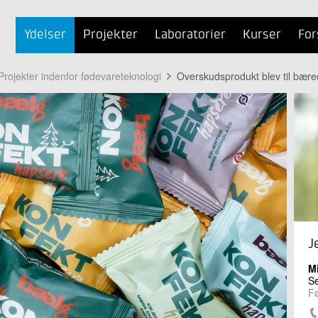
Ydelser
Projekter
Laboratorier
Kurser
For
Projekter indenfor fødevareteknologi
Overskudsprodukt blev til bære
J
M
Se
Fø