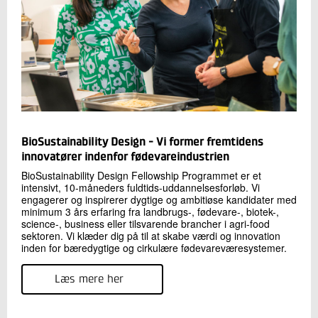
+45 72 20 35 58
Send e-mail
LinkedIn
Skriv til mig
BioSustainability Design - Vi former fremtidens
innovatører indenfor fødevareindustrien
BioSustainability Design Fellowship Programmet er et
intensivt, 10-måneders fuldtids-uddannelsesforløb. Vi
engagerer og inspirerer dygtige og ambitiøse kandidater med
minimum 3 års erfaring fra landbrugs-, fødevare-, biotek-,
science-, business eller tilsvarende brancher i agri-food
Send
sektoren. Vi klæder dig på til at skabe værdi og innovation
inden for bæredygtige og cirkulære fødevareværesystemer.
Læs mere her