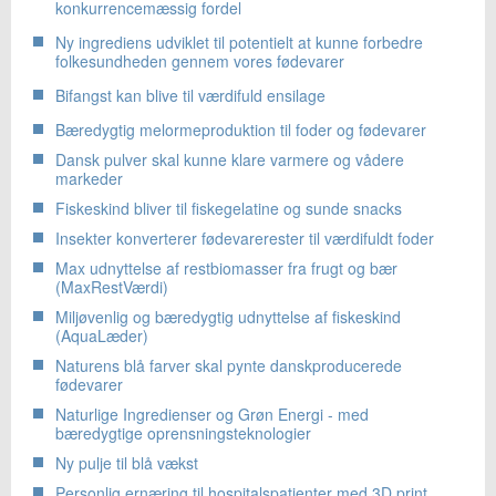
konkurrencemæssig fordel
Ny ingrediens udviklet til potentielt at kunne forbedre
folkesundheden gennem vores fødevarer
Bifangst kan blive til værdifuld ensilage
Bæredygtig melormeproduktion til foder og fødevarer
Dansk pulver skal kunne klare varmere og vådere
markeder
Fiskeskind bliver til fiskegelatine og sunde snacks
Insekter konverterer fødevarerester til værdifuldt foder
Max udnyttelse af restbiomasser fra frugt og bær
(MaxRestVærdi)
Miljøvenlig og bæredygtig udnyttelse af fiskeskind
(AquaLæder)
Naturens blå farver skal pynte danskproducerede
fødevarer
Naturlige Ingredienser og Grøn Energi - med
bæredygtige oprensningsteknologier
Ny pulje til blå vækst
Personlig ernæring til hospitalspatienter med 3D print