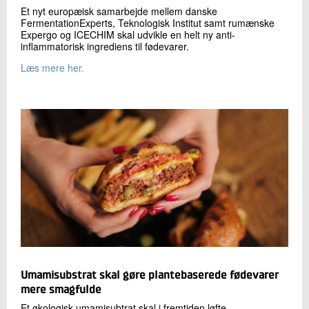
Et nyt europæisk samarbejde mellem danske
FermentationExperts, Teknologisk Institut samt rumænske
Expergo og ICECHIM skal udvikle en helt ny anti-
inflammatorisk ingrediens til fødevarer.
Læs mere her.
Umamisubstrat skal gøre plantebaserede fødevarer
mere smagfulde
Et økologisk umamisubtrat skal i fremtiden løfte