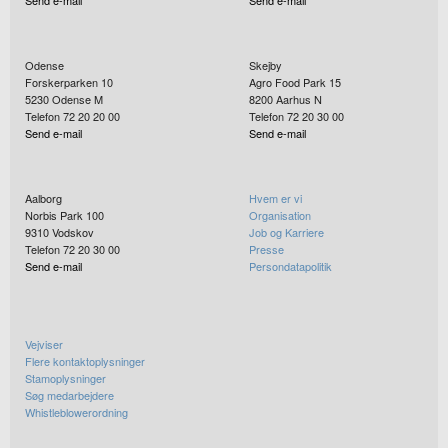
Odense
Skejby
Forskerparken 10
Agro Food Park 15
5230
Odense M
8200
Aarhus N
Telefon 72 20 20 00
Telefon 72 20 30 00
Send e-mail
Send e-mail
Aalborg
Hvem er vi
Norbis Park 100
Organisation
9310
Vodskov
Job og Karriere
Telefon 72 20 30 00
Presse
Send e-mail
Persondatapolitik
Vejviser
Flere kontaktoplysninger
Stamoplysninger
Søg medarbejdere
Whistleblowerordning