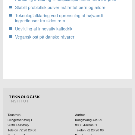
Stabilt probiotisk pulver målrettet børn og ældre
Teknologiafklaring ved oprensning af højværdi
ingredienser fra sidestrøm
Udvikling af innovativ kaffedrik
Vegansk ost på danske råvarer
Taastrup
Aarhus
Gregersensvej 1
Kongsvang Allé 29
2630
Taastrup
8000
Aarhus C
Telefon 72 20 20 00
Telefon 72 20 20 00
Send e-mail
Send e-mail