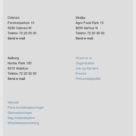
Odense
Skejby
Forskerparken 10
Agro Food Park 15
5230
Odense M
8200
Aarhus N
Telefon 72 20 20 00
Telefon 72 20 30 00
Send e-mail
Send e-mail
Aalborg
Hvem er vi
Norbis Park 100
Organisation
9310
Vodskov
Job og Karriere
Telefon 72 20 30 00
Presse
Send e-mail
Persondatapolitik
Vejviser
Flere kontaktoplysninger
Stamoplysninger
Søg medarbejdere
Whistleblowerordning