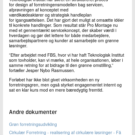
for design af forretningensmodellen bag servicen,
afprøvningen af konceptet med
værdikædeaktører og strategisk handleplan
for igangsættelsen. Det har gjort det muligt at omsætte idéer
til konkrete handlinger. Som resultat står Pro Montage nu
med et gennemtænkt servicekoncept, der skaber værdi i
hverdagen og gør det lettere for både medarbejdere,
samarbejdspartnere og kunder at samarbejde om grønne
løsninger.
”Efter arbejdet med FBS, hvor vi har haft Teknologisk Institut
som tovholder, kan vi mærke, at hele organisationen, løber i
samme retning for at bidrage til den grønne omstilling,”
fortæller Jesper Nybo Rasmussen.
Forløbet har ikke blot givet virksomheden en ny
forretningsgren, men også styrket engagementet internt og
sat en klar kurs mod en mere bæredygtig fremtid.
Andre dokumenter
Grøn forretningsudvikling
Cirkulær Forretning - realisering af cirkulære løsninger - Få