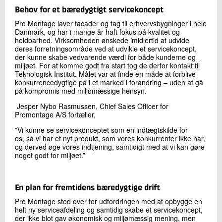
+45 72 20 28 64
Behov for et bæredygtigt servicekoncept
Send e-mail
Pro Montage laver facader og tag til erhvervsbygninger i hele
Danmark, og har i mange år haft fokus på kvalitet og
holdbarhed. Virksomheden ønskede imidlertid at udvide
deres forretningsområde ved at udvikle et servicekoncept,
Skriv til mig
der kunne skabe vedvarende værdi for både kunderne og
miljøet. For at komme godt fra start tog de derfor kontakt til
Teknologisk Institut. Målet var at finde en måde at forblive
konkurrencedygtige på i et marked i forandring – uden at gå
på kompromis med miljømæssige hensyn.
Jesper Nybo Rasmussen, Chief Sales Officer for
Promontage A/S fortæller,
”Vi kunne se servicekonceptet som en indtægtskilde for
os, så vi har et nyt produkt, som vores konkurrenter ikke har,
og derved øge vores indtjening, samtidigt med at vi kan gøre
Send
noget godt for miljøet.”
En plan for fremtidens bæredygtige drift
Pro Montage stod over for udfordringen med at opbygge en
helt ny serviceafdeling og samtidig skabe et servicekoncept,
der ikke blot gav økonomisk og miljømæssig mening, men