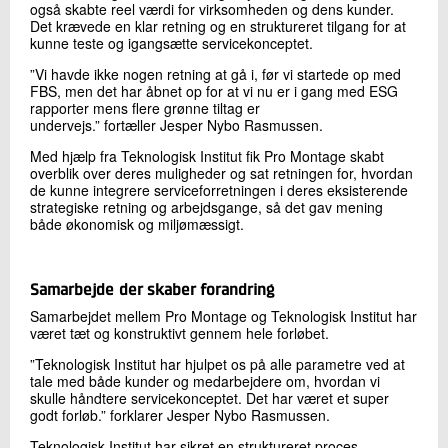
også skabte reel værdi for virksomheden og dens kunder.
Det krævede en klar retning og en struktureret tilgang for at
kunne teste og igangsætte servicekonceptet.
”Vi havde ikke nogen retning at gå i, før vi startede op med
FBS, men det har åbnet op for at vi nu er i gang med ESG
rapporter mens flere grønne tiltag er
undervejs.” fortæller Jesper Nybo Rasmussen.
Med hjælp fra Teknologisk Institut fik Pro Montage skabt
overblik over deres muligheder og sat retningen for, hvordan
de kunne integrere serviceforretningen i deres eksisterende
strategiske retning og arbejdsgange, så det gav mening
både økonomisk og miljømæssigt.
Samarbejde der skaber forandring
Samarbejdet mellem Pro Montage og Teknologisk Institut har
været tæt og konstruktivt gennem hele forløbet.
”Teknologisk Institut har hjulpet os på alle parametre ved at
tale med både kunder og medarbejdere om, hvordan vi
skulle håndtere servicekonceptet. Det har været et super
godt forløb.” forklarer Jesper Nybo Rasmussen.
Teknologisk Institut har sikret en struktureret proces