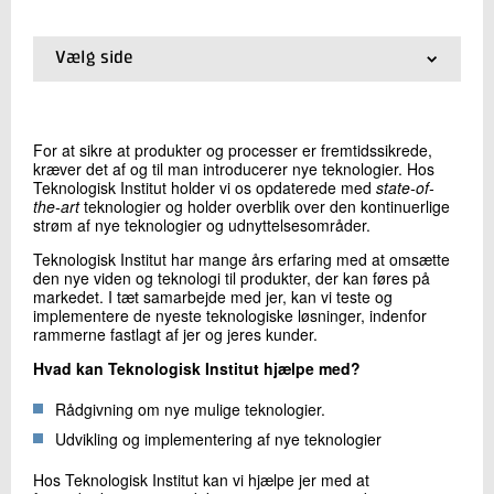
+45 72 20 19 27
Send e-mail
Vælg side
01.
Forside
02.
Procesovervågning
Skriv til mig
03.
Genanvendelse og bedre materialeudnyttelse
For at sikre at produkter og processer er fremtidssikrede,
04.
Integrering af nye teknologier
kræver det af og til man introducerer nye teknologier. Hos
05.
Opskalering
Teknologisk Institut holder vi os opdaterede med
state-of-
the-art
teknologier og holder overblik over den kontinuerlige
strøm af nye teknologier og udnyttelsesområder.
Teknologisk Institut har mange års erfaring med at omsætte
den nye viden og teknologi til produkter, der kan føres på
markedet. I tæt samarbejde med jer, kan vi teste og
implementere de nyeste teknologiske løsninger, indenfor
Send
rammerne fastlagt af jer og jeres kunder.
Hvad kan Teknologisk Institut hjælpe med?
Rådgivning om nye mulige teknologier.
Udvikling og implementering af nye teknologier
Hos Teknologisk Institut kan vi hjælpe jer med at