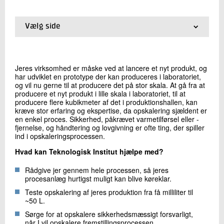
+45 72 20 19 27
Send e-mail
Vælg side
01.
Forside
02.
Produktoptimering
Skriv til mig
03.
Hvorfor virker mit produkt som det gør?
Jeres virksomhed er måske ved at lancere et nyt produkt, og
04.
Genanvendelse og bedre materialeudnyttelse
har udviklet en prototype der kan produceres i laboratoriet,
05.
Udvikling af prototyper
og vil nu gerne til at producere det på stor skala. At gå fra at
06.
Integrering af nye teknologier
producere et nyt produkt i lille skala i laboratoriet, til at
producere flere kubikmeter af det i produktionshallen, kan
07.
Opskalering
kræve stor erfaring og ekspertise, da opskalering sjældent er
08.
Lej en specialist
en enkel proces. Sikkerhed, påkrævet varmetilførsel eller -
fjernelse, og håndtering og lovgivning er ofte ting, der spiller
ind i opskaleringsprocessen.
Send
Hvad kan Teknologisk Institut hjælpe med?
Rådgive jer gennem hele processen, så jeres
procesanlæg hurtigst muligt kan blive køreklar.
Teste opskalering af jeres produktion fra få milliliter til
~50 L.
Sørge for at opskalere sikkerhedsmæssigt forsvarligt,
når I vil opskalere fremstillingsprocessen.