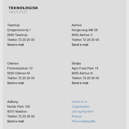
Taastrup
Aarhus
Gregersensvej 1
Kongsvang Allé 29
2630
Taastrup
8000
Aarhus C
Telefon 72 20 20 00
Telefon 72 20 20 00
Send e-mail
Send e-mail
Odense
Skejby
Forskerparken 10
Agro Food Park 15
5230
Odense M
8200
Aarhus N
Telefon 72 20 20 00
Telefon 72 20 30 00
Send e-mail
Send e-mail
Aalborg
Hvem er vi
Norbis Park 100
Organisation
9310
Vodskov
Job og Karriere
Telefon 72 20 30 00
Presse
Send e-mail
Persondatapolitik