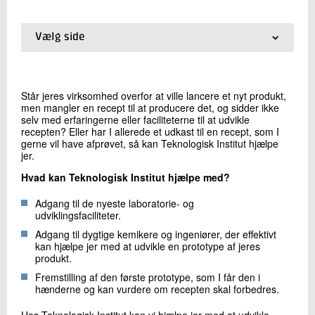
+45 72 20 21 28
Send e-mail
Vælg side
01.
Forside
02.
Produktoptimering
Skriv til mig
03.
Hvorfor virker mit produkt som det gør?
Står jeres virksomhed overfor at ville lancere et nyt produkt,
04.
Genanvendelse og bedre materialeudnyttelse
men mangler en recept til at producere det, og sidder ikke
05.
Udvikling af prototyper
selv med erfaringerne eller faciliteterne til at udvikle
06.
Integrering af nye teknologier
recepten? Eller har I allerede et udkast til en recept, som I
gerne vil have afprøvet, så kan Teknologisk Institut hjælpe
07.
Opskalering
jer.
08.
Lej en specialist
Hvad kan Teknologisk Institut hjælpe med?
Adgang til de nyeste laboratorie- og
Send
udviklingsfaciliteter.
Adgang til dygtige kemikere og ingeniører, der effektivt
kan hjælpe jer med at udvikle en prototype af jeres
produkt.
Fremstilling af den første prototype, som I får den i
hænderne og kan vurdere om recepten skal forbedres.