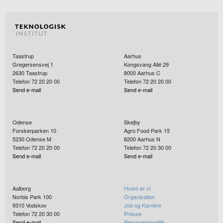
Taastrup
Aarhus
Gregersensvej 1
Kongsvang Allé 29
2630
Taastrup
8000
Aarhus C
Telefon 72 20 20 00
Telefon 72 20 20 00
Send e-mail
Send e-mail
Odense
Skejby
Forskerparken 10
Agro Food Park 15
5230
Odense M
8200
Aarhus N
Telefon 72 20 20 00
Telefon 72 20 30 00
Send e-mail
Send e-mail
Aalborg
Hvem er vi
Norbis Park 100
Organisation
9310
Vodskov
Job og Karriere
Telefon 72 20 30 00
Presse
Send e-mail
Persondatapolitik