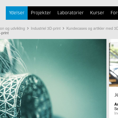
Ydelser
Projekter
Laboratorier
Kurser
For
ion og udvikling
Industriel 3D-print
Kundecases og artikler med 3D
-print
J
A
Se
In