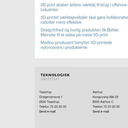
3D-print skaber lettere værktøj til brug i offshore-
industrien
3D-printet værktøjsveksler skal gøre kollaborativ
robotter mere effektive
Designfrihed og hurtig produktion fik Bühler
Meincke til at satse på metal 3D-print
Medico-producent benytter 3D-printede
nyloncovers i produkterne
Taastrup
Aarhus
Gregersensvej 1
Kongsvang Allé 29
2630
Taastrup
8000
Aarhus C
Telefon 72 20 20 00
Telefon 72 20 20 00
Send e-mail
Send e-mail