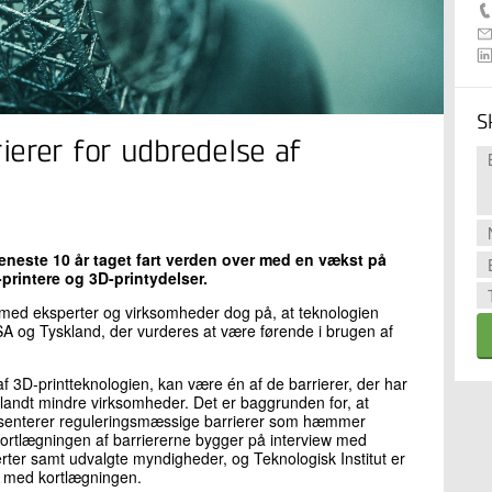
S
erer for udbredelse af
eneste 10 år taget fart verden over med en vækst på
-printere og 3D-printydelser.
 med eksperter og virksomheder dog på, at teknologien
A og Tyskland, der vurderes at være førende i brugen af
 3D-printteknologien, kan være én af de barrierer, der har
blandt mindre virksomheder. Det er baggrunden for, at
præsenterer reguleringsmæssige barrierer som hæmmer
ortlægningen af barriererne bygger på interview med
ter samt udvalgte myndigheder, og Teknologisk Institut er
se med kortlægningen.