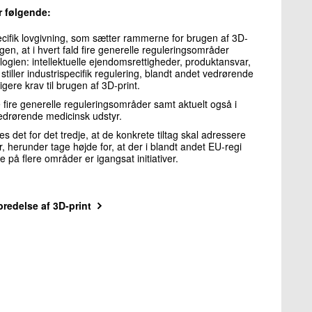
r følgende:
ecifik lovgivning, som sætter rammerne for brugen af 3D-
gen, at i hvert fald fire generelle reguleringsområder
ogien: intellektuelle ejendomsrettigheder, produktansvar,
tiller industrispecifik regulering, blandt andet vedrørende
gere krav til brugen af 3D-print.
de fire generelle reguleringsområder samt aktuelt også i
edrørende medicinsk udstyr.
 det for det tredje, at de konkrete tiltag skal adressere
, herunder tage højde for, at der i blandt andet EU-regi
e på flere områder er igangsat initiativer.
redelse af 3D-print