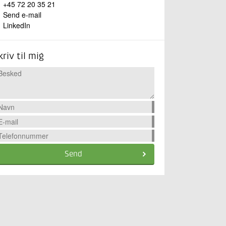
+45 72 20 35 21
Send e-mail
LinkedIn
kriv til mig
Send