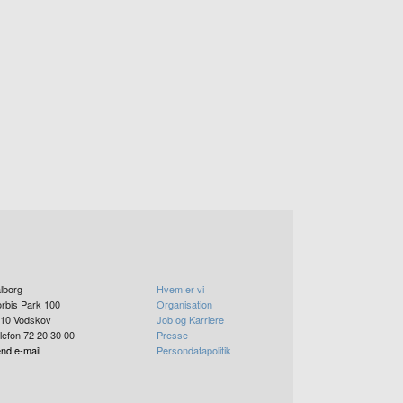
lborg
Hvem er vi
rbis Park 100
Organisation
10
Vodskov
Job og Karriere
lefon 72 20 30 00
Presse
nd e-mail
Persondatapolitik