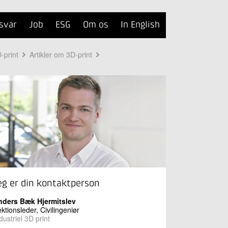
svar
Job
ESG
Om os
In English
-print
Artikler om 3D-print
eg er din kontaktperson
nders Bæk Hjermitslev
ktionsleder, Civilingeniør
dustriel 3D print