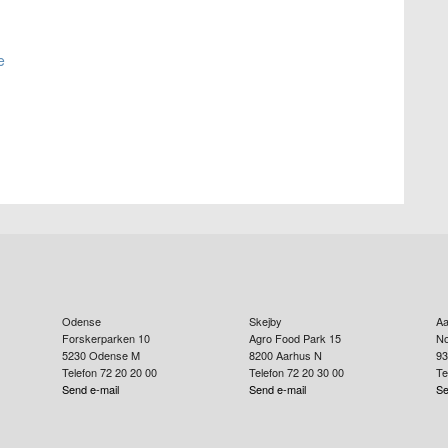
e
Odense
Skejby
Aa
Forskerparken 10
Agro Food Park 15
No
5230
Odense M
8200
Aarhus N
93
Telefon 72 20 20 00
Telefon 72 20 30 00
Te
Send e-mail
Send e-mail
Se