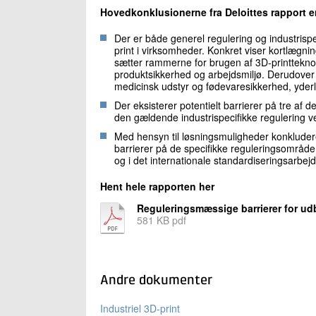
Hovedkonklusionerne fra Deloittes rapport e
Der er både generel regulering og industrisp
print i virksomheder. Konkret viser kortlægnin
sætter rammerne for brugen af 3D-printteknol
produktsikkerhed og arbejdsmiljø. Derudover s
medicinsk udstyr og fødevaresikkerhed, yderli
Der eksisterer potentielt barrierer på tre af 
den gældende industrispecifikke regulering v
Med hensyn til løsningsmuligheder konkluderes
barrierer på de specifikke reguleringsområder
og i det internationale standardiseringsarbejd
Hent hele rapporten her
Reguleringsmæssige barrierer for udb
581 KB pdf
Andre dokumenter
Industriel 3D-print