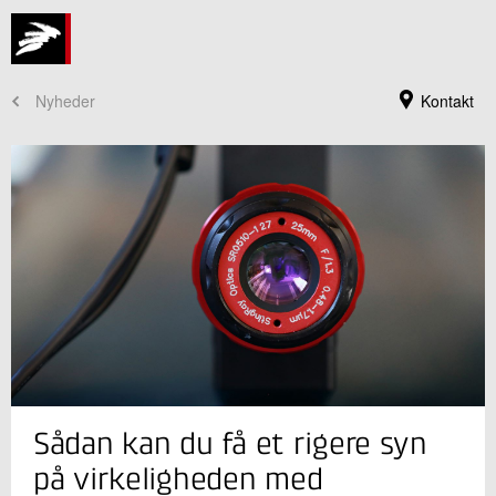
Nyheder
Kontakt
Jeg er din kontaktperson
Sådan kan du få et rigere syn
Michael Nielsen
Seniorspecialist
på virkeligheden med
Robotteknologi