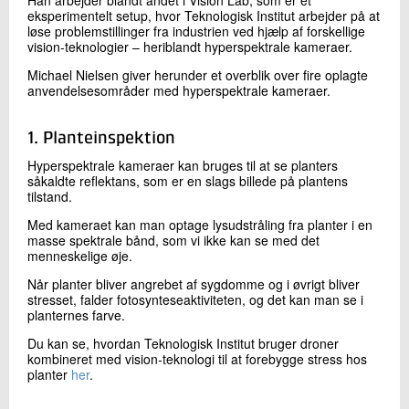
Han arbejder blandt andet i Vision Lab, som er et
eksperimentelt setup, hvor Teknologisk Institut arbejder på at
løse problemstillinger fra industrien ved hjælp af forskellige
vision-teknologier – heriblandt hyperspektrale kameraer.
Michael Nielsen giver herunder et overblik over fire oplagte
anvendelsesområder med hyperspektrale kameraer.
1. Planteinspektion
Hyperspektrale kameraer kan bruges til at se planters
såkaldte reflektans, som er en slags billede på plantens
tilstand.
Med kameraet kan man optage lysudstråling fra planter i en
masse spektrale bånd, som vi ikke kan se med det
menneskelige øje.
Når planter bliver angrebet af sygdomme og i øvrigt bliver
stresset, falder fotosynteseaktiviteten, og det kan man se i
planternes farve.
Du kan se, hvordan Teknologisk Institut bruger droner
kombineret med vision-teknologi til at forebygge stress hos
planter
her
.