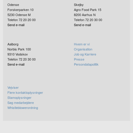
Odense
Skejby
Forskerparken 10
Agro Food Park 15
5230
Odense M
8200
Aarhus N
Telefon 72 20 20 00
Telefon 72 20 30 00
Send e-mail
Send e-mail
Aalborg
Hvem er vi
Norbis Park 100
Organisation
9310
Vodskov
Job og Karriere
Telefon 72 20 30 00
Presse
Send e-mail
Persondatapolitik
Vejviser
Flere kontaktoplysninger
Stamoplysninger
Søg medarbejdere
Whistleblowerordning