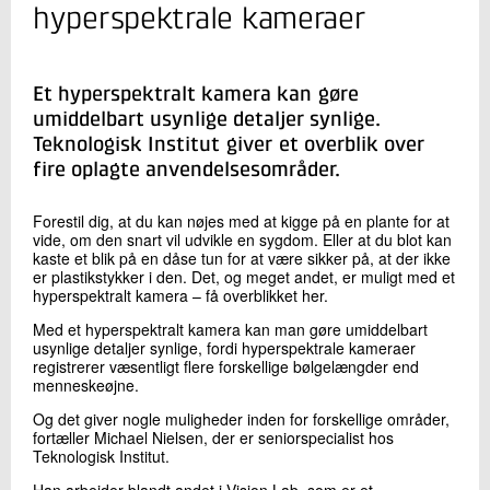
+45 72 20 29 84
hyperspektrale kameraer
Send e-mail
Et hyperspektralt kamera kan gøre
Skriv til mig
umiddelbart usynlige detaljer synlige.
Teknologisk Institut giver et overblik over
fire oplagte anvendelsesområder.
Forestil dig, at du kan nøjes med at kigge på en plante for at
vide, om den snart vil udvikle en sygdom. Eller at du blot kan
kaste et blik på en dåse tun for at være sikker på, at der ikke
er plastikstykker i den. Det, og meget andet, er muligt med et
hyperspektralt kamera – få overblikket her.
Med et hyperspektralt kamera kan man gøre umiddelbart
Send
usynlige detaljer synlige, fordi hyperspektrale kameraer
registrerer væsentligt flere forskellige bølgelængder end
menneskeøjne.
Og det giver nogle muligheder inden for forskellige områder,
fortæller Michael Nielsen, der er seniorspecialist hos
Teknologisk Institut.