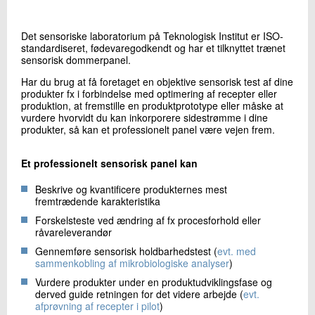
+45 72 20 22 60
Send e-mail
Det sensoriske laboratorium på Teknologisk Institut er ISO-
standardiseret, fødevaregodkendt og har et tilknyttet trænet
sensorisk dommerpanel.
Skriv til mig
Har du brug at få foretaget en objektive sensorisk test af dine
produkter fx i forbindelse med optimering af recepter eller
produktion, at fremstille en produktprototype eller måske at
vurdere hvorvidt du kan inkorporere sidestrømme i dine
produkter, så kan et professionelt panel være vejen frem.
Et professionelt sensorisk panel kan
Beskrive og kvantificere produkternes mest
fremtrædende karakteristika
Send
Forskelsteste ved ændring af fx procesforhold eller
råvareleverandør
Gennemføre sensorisk holdbarhedstest (
evt. med
sammenkobling af mikrobiologiske analyser
)
Vurdere produkter under en produktudviklingsfase og
derved guide retningen for det videre arbejde (
evt.
afprøvning af recepter i pilot
)