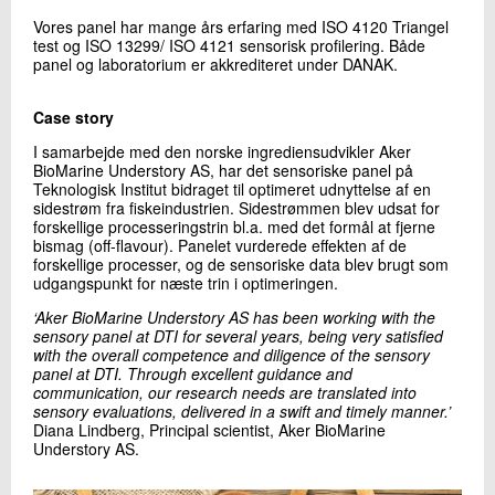
Vores panel har mange års erfaring med ISO 4120 Triangel
test og ISO 13299/ ISO 4121 sensorisk profilering. Både
panel og laboratorium er akkrediteret under DANAK.
Case story
I samarbejde med den norske ingrediensudvikler Aker
BioMarine Understory AS, har det sensoriske panel på
Teknologisk Institut bidraget til optimeret udnyttelse af en
sidestrøm fra fiskeindustrien. Sidestrømmen blev udsat for
forskellige processeringstrin bl.a. med det formål at fjerne
bismag (off-flavour). Panelet vurderede effekten af de
forskellige processer, og de sensoriske data blev brugt som
udgangspunkt for næste trin i optimeringen.
‘Aker BioMarine Understory AS has been working with the
sensory panel at DTI for several years, being very satisfied
with the overall competence and diligence of the sensory
panel at DTI. Through excellent guidance and
communication, our research needs are translated into
sensory evaluations, delivered in a swift and timely manner.’
Diana Lindberg, Principal scientist, Aker BioMarine
Understory AS.