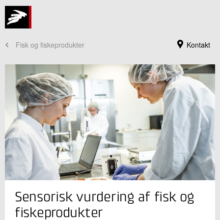
Fisk og fiskeprodukter
Kontakt
Jeg er din kontaktperson
Sensorisk vurdering af fisk og
Christina Schwartzbach Rasmussen
Seniormarketingkonsulent
fiskeprodukter
Produktion og Fødevarer Ledelse