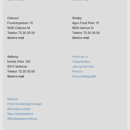
Odense
Skejby
Forskerparken 10
Agro Food Park 15
5230
Odense M
8200
Aarhus N
Telefon 72 20 20 00
Telefon 72 20 30 00
Send e-mail
Send e-mail
Aalborg
Hvem er vi
Norbis Park 100
Organisation
9310
Vodskov
Job og Karriere
Telefon 72 20 30 00
Presse
Send e-mail
Persondatapolitik
Vejviser
Flere kontaktoplysninger
Stamoplysninger
Søg medarbejdere
Whistleblowerordning