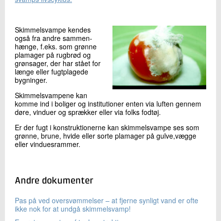
+45 72 20 30 28
Send e-mail
Skimmelsvampe kendes
også fra andre sammen­
hænge, f.eks. som grøn­ne
Skriv til mig
plamager på rugbrød og
grønsager, der har stået for
længe eller fugtplagede
bygninger.
Skimmelsvampene kan
komme ind i boliger og institutioner enten via luften gennem
døre, vinduer og sprækker eller via folks fodtøj.
Er der fugt i konstruktionerne kan skimmelsvampe ses som
grønne, brune, hvide eller sorte plamager på gulve,vægge
eller vinduesrammer.
Send
Andre dokumenter
Pas på ved oversvømmelser – at fjerne synligt vand er ofte
ikke nok for at undgå skimmelsvamp!