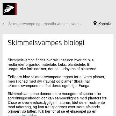
Skimmelsvampe og trænedbrydende svampe
Kontakt
Skimmelsvampes biologi
Skimmelsvampe findes overalt i naturen hvor de bl.a.
nedbryder organisk materiale, f.eks. plantedele, til
uorganiske forbindelser, der kan udnyttes af planterne.
Tidligere blev skimmelsvampene regnet for at være planter,
men i lighed med dyr (fauna) og planter (flora) har
skimmelsvampene nu fået deres eget rige: Funga.
Skimmelsvampene danner store mængder af sporer eller
Jeg er din kontaktperson
sprednings­enheder, der kan sammenlignes med planters frø.
Disse er overlevel­ses­dygtige i naturen, idet de er resistente
Annette Hjorthøj Aagaard
mod udtørring, og kan trans­porteres over store afstande
Faglig leder
primært via luften. Klik her for at se et eksempel på en
Træ og Biomaterialer
svamps livscyklus.