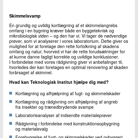
+45 72 20 28 37
Send e-mail
Skimmelsvamp
En grundig og uvildig kortlægning af et skimmelangrebs
omfang i en bygning kræver både en byggeteknisk og
Skriv til mig
mikrobiologisk viden – og den har vi. Vi tager de nødvendige
prøver, som vi analyserer i vores laboratorium. Dette giver os
mulighed for at foretage den rette fortolkning af skadens
omfang og natur, hvorved vi har de rette forudsætninger for
at kunne danne fagligt korrekte og uvildige konklusioner.
I forbindelse med vores rådgivning giver vi anbefalinger til,
hvorledes der kan foretages en optimal renovering af skaden
forårsaget af skimmel.
Hvad kan Teknologisk Institut hjælpe dig med?
Send
Kortlægning og afhjælpning af fugt- og skimmelskader
Kortlægning og rådgivning om afhjælpning af angreb
fra insekter og trænedbrydende svampe
Laboratorieanalyser af indsendte materialeprøver
Rådgivning i forbindelse med konstruktionsopbygning
og materialevalg
Forebyggelse af fugt- og skimmelskader ved nybyggeri