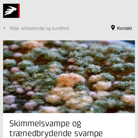
Miljø, arbejdsmiljø og sundhed
Kontakt
Jeg er din kontaktperson
Skimmelsvampe og
Sofie Marie Kristensen
Sektionsleder, ph.d.
trænedbrydende svampe
Kvalitet i byggeriet