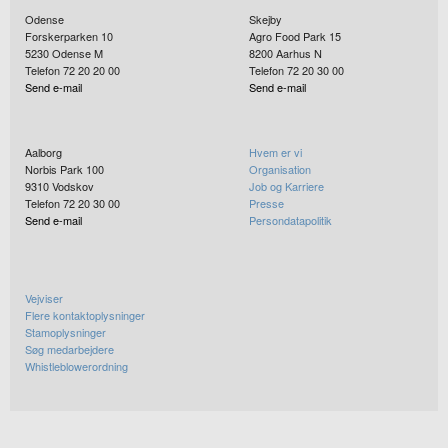
Odense
Skejby
Forskerparken 10
Agro Food Park 15
5230
Odense M
8200
Aarhus N
Telefon 72 20 20 00
Telefon 72 20 30 00
Send e-mail
Send e-mail
Aalborg
Hvem er vi
Norbis Park 100
Organisation
9310
Vodskov
Job og Karriere
Telefon 72 20 30 00
Presse
Send e-mail
Persondatapolitik
Vejviser
Flere kontaktoplysninger
Stamoplysninger
Søg medarbejdere
Whistleblowerordning