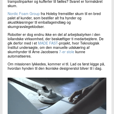
trampolinparker og kufferter til fælles? Svaret er formskåret
+45 72 20 24 39
skum.
Send e-mail
Nordic Foam Group
fra Holeby fremstiller skum til en bred
LinkedIn
palet af kunder, som bestiller alt fra hynder og
akustikløsninger til emballageindlæg og
skumgravslegeklodser.
Skriv til mig
Robotter er dog endnu ikke en del af arbejdsstyrken i den
lollandske virksomhed, der beskæftiger ti medarbejdere. De
gik derfor med i et
MADE FAST
-projekt, hvor Teknologisk
Institut undersøgte, om den manuelle udskæring af
skumhynder til Arne Jacobsens
7-er stole
kunne
automatiseres.
Om missionen lykkedes, kommer vi til. Lad os først kigge på,
hvordan hynden til den ikoniske designerstol bliver til i dag.
Send