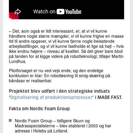
– Det, som også er lidt interessant, er, at vi vil kunne
håndtere nogle større mængder, vi vil kunne frigive en masse
tid til andre opgaver, vi vil kunne fjerne nogle belastende
arbejdsstillinger, og vi vil kunne fastholde et lige så højt – hvis
ikke endnu højere – niveau af kvalitet. Så det giver bare blod
på tanden for at kigge videre på robotteknologi, tilføjer Martin
Lundhus.
Pilotforsøget er nu ved vejs ende, og den endelige
konklusion er klar: En robotløsning til smig-skæring på
båndsav er realiserbar.
Projektet blev udført i den strategiske indsats
'
Digitalisering af produktionsprocesser
' i MADE FAST.
Fakta om Nordic Foam Group
Nordic Foam Group – tidligere Skum og
Madrasspecialisterne – blev etableret i 2003 og har
adresse i Holeby på Lolland.