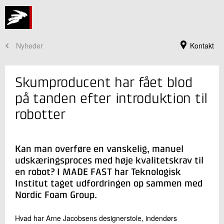
Nyheder
Kontakt
Skumproducent har fået blod
på tanden efter introduktion til
robotter
Kan man overføre en vanskelig, manuel
udskæringsproces med høje kvalitetskrav til
en robot? I MADE FAST har Teknologisk
Jeg er din kontaktperson
Institut taget udfordringen op sammen med
Nordic Foam Group.
Karsten Thornø Ahrentsen
Seniorkonsulent
Robotteknologi
Hvad har Arne Jacobsens designerstole, indendørs