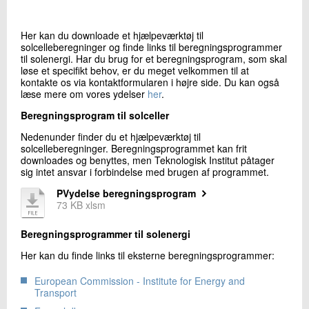
+45 72 20 24 82
Send e-mail
Her kan du downloade et hjælpeværktøj til
solcelleberegninger og finde links til beregningsprogrammer
til solenergi. Har du brug for et beregningsprogram, som skal
løse et specifikt behov, er du meget velkommen til at
Skriv til mig
kontakte os via kontaktformularen i højre side. Du kan også
læse mere om vores ydelser
her
.
Beregningsprogram til solceller
Nedenunder finder du et hjælpeværktøj til
solcelleberegninger. Beregningsprogrammet kan frit
downloades og benyttes, men Teknologisk Institut påtager
sig intet ansvar i forbindelse med brugen af programmet.
PVydelse beregningsprogram
73 KB xlsm
Send
Beregningsprogrammer til solenergi
Her kan du finde links til eksterne beregningsprogrammer:
European Commission - Institute for Energy and
Transport