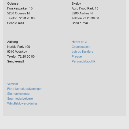
Odense
Skejby
Forskerparken 10
Agro Food Park 15
5230
Odense M
8200
Aarhus N
Telefon 72 20 20 00
Telefon 72 20 30 00
Send e-mail
Send e-mail
Aalborg
Hvem er vi
Norbis Park 100
Organisation
9310
Vodskov
Job og Karriere
Telefon 72 20 30 00
Presse
Send e-mail
Persondatapolitik
Vejviser
Flere kontaktoplysninger
Stamoplysninger
Søg medarbejdere
Whistleblowerordning