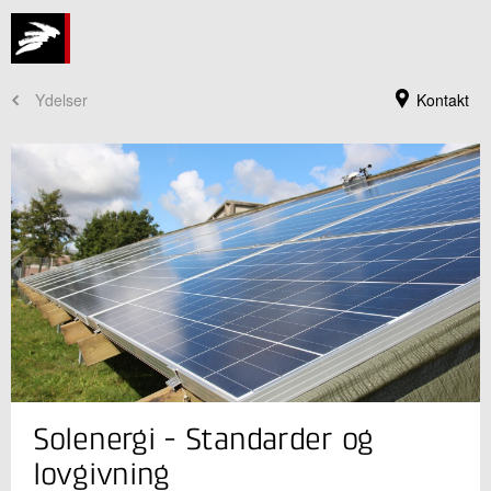
Ydelser
Kontakt
Jeg er din kontaktperson
Solenergi - Standarder og
Ivan Katic
Seniorspecialist
lovgivning
Køle- og Varmepumpeteknik