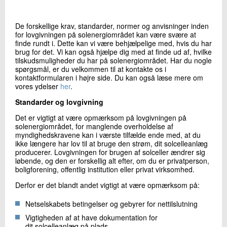
+45 72 20 24 82
Send e-mail
De forskellige krav, standarder, normer og anvisninger inden
for lovgivningen på solenergiområdet kan være svære at
finde rundt i. Dette kan vi være behjælpelige med, hvis du har
brug for det. Vi kan også hjælpe dig med at finde ud af, hvilke
Skriv til mig
tilskudsmuligheder du har på solenergiområdet. Har du nogle
spørgsmål, er du velkommen til at kontakte os i
kontaktformularen i højre side. Du kan også læse mere om
vores ydelser
her
.
Standarder og lovgivning
Det er vigtigt at være opmærksom på lovgivningen på
solenergiområdet, for manglende overholdelse af
myndighedskravene kan i værste tilfælde ende med, at du
ikke længere har lov til at bruge den strøm, dit solcelleanlæg
producerer. Lovgivningen for brugen af solceller ændrer sig
Send
løbende, og den er forskellig alt efter, om du er privatperson,
boligforening, offentlig institution eller privat virksomhed.
Derfor er det blandt andet vigtigt at være opmærksom på:
Netselskabets betingelser og gebyrer for nettilslutning
Vigtigheden af at have dokumentation for
dit solcelleanlæg på plads