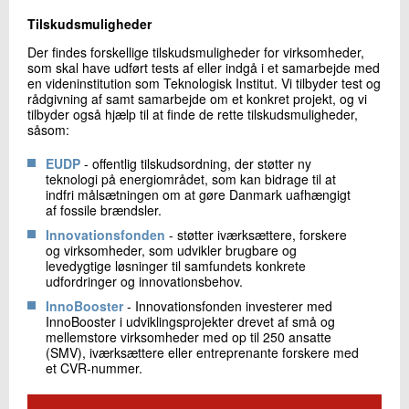
Tilskudsmuligheder
Der findes forskellige tilskudsmuligheder for virksomheder,
som skal have udført tests af eller indgå i et samarbejde med
en videninstitution som Teknologisk Institut. Vi tilbyder test og
rådgivning af samt samarbejde om et konkret projekt, og vi
tilbyder også hjælp til at finde de rette tilskudsmuligheder,
såsom:
EUDP
- offentlig tilskudsordning, der støtter ny
teknologi på energiområdet, som kan bidrage til at
indfri målsætningen om at gøre Danmark uafhængigt
af fossile brændsler.
Innovationsfonden
- støtter iværksættere, forskere
og virksomheder, som udvikler brugbare og
levedygtige løsninger til samfundets konkrete
udfordringer og innovationsbehov.
InnoBooster
- Innovationsfonden investerer med
InnoBooster i udviklingsprojekter drevet af små og
mellemstore virksomheder med op til 250 ansatte
(SMV), iværksættere eller entreprenante forskere med
et CVR-nummer.