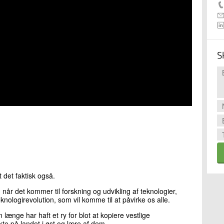
S
det faktisk også.
, når det kommer til forskning og udvikling af teknologier,
nologirevolution, som vil komme til at påvirke os alle.
 længe har haft et ry for blot at kopiere vestlige
kte på landet i øst og lære af dem.