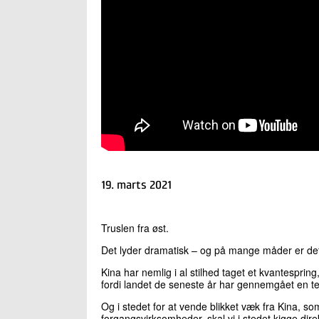
19. marts 2021
Truslen fra øst.
Det lyder dramatisk – og på mange måder er det 
Kina har nemlig i al stilhed taget et kvantespring
fordi landet de seneste år har gennemgået en tek
Og i stedet for at vende blikket væk fra Kina, som
forgangsvirksomheder, skal vi i stedet kigge dire