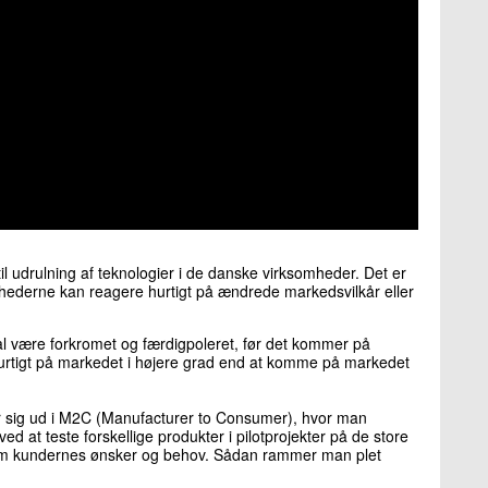
il udrulning af teknologier i de danske virksomheder. Det er
mhederne kan reagere hurtigt på ændrede markedsvilkår eller
kal være forkromet og færdigpoleret, før det kommer på
urtigt på markedet i højere grad end at komme på markedet
ter sig ud i M2C (Manufacturer to Consumer), hvor man
ed at teste forskellige produkter i pilotprojekter på de store
 om kundernes ønsker og behov. Sådan rammer man plet