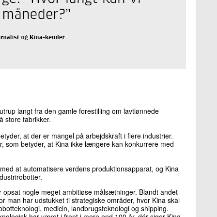
outrup langt fra den gamle forestilling om lavtlønnede
 store fabrikker.
yder, at der er mangel på arbejdskraft i flere industrier.
, som betyder, at Kina ikke længere kan konkurrere med
g med at automatisere verdens produktionsapparat, og Kina
dustrirobotter.
ar opsat nogle meget ambitiøse målsætninger. Blandt andet
r man har udstukket ti strategiske områder, hvor Kina skal
robotteknologi, medicin, landbrugsteknologi og shipping.
nologisk har været i front i mere end 100 år, dér siger Kina,