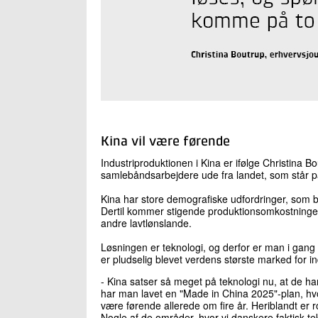
Kina vil være førende
Industriproduktionen i Kina er ifølge Christina B
samlebåndsarbejdere ude fra landet, som står på
Kina har store demografiske udfordringer, som bet
Dertil kommer stigende produktionsomkostninger
andre lavtlønslande.
Løsningen er teknologi, og derfor er man i gan
er pludselig blevet verdens største marked for in
- Kina satser så meget på teknologi nu, at de h
har man lavet en "Made in China 2025"-plan, hvo
være førende allerede om fire år. Heriblandt er 
Nogle af de områder, hvor vi danskere faktisk tek