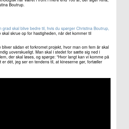
stina Boutrup.
grad skal blive bedre til, hvis du spørger Christina Boutrup,
ne skal skrue op for hastigheden, når det kommer til
e bliver sådan et forkromet projekt, hvor man om fem år skal
dig uoverskueligt. Man skal i stedet for sætte sig ned i
oblem, der skal løses, og spørge: "Hvor langt kan vi komme på
 dét, jeg ser en tendens til, at kineserne gør, fortæller