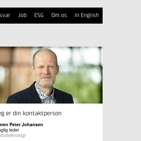
svar
Job
ESG
Om os
In English
eg er din kontaktperson
øren Peter Johansen
glig leder
botteknologi