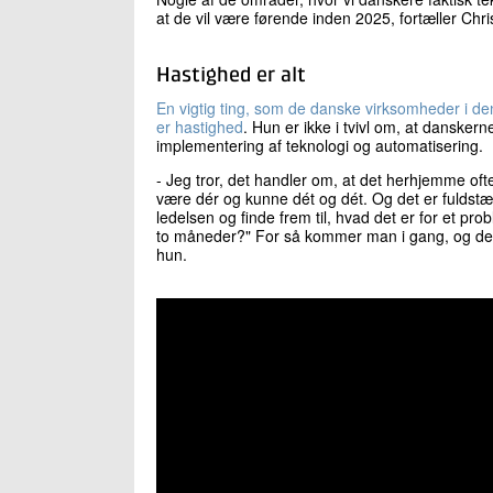
at de vil være førende inden 2025, fortæller Chri
Hastighed er alt
En vigtig ting, som de danske virksomheder i den 
er hastighed
. Hun er ikke i tvivl om, at dansker
implementering af teknologi og automatisering.
- Jeg tror, det handler om, at det herhjemme oft
være dér og kunne dét og dét. Og det er fuldstæn
ledelsen og finde frem til, hvad det er for et pr
to måneder?" For så kommer man i gang, og det er
hun.