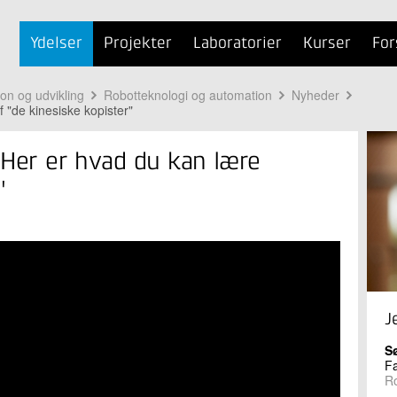
Ydelser
Projekter
Laboratorier
Kurser
For
ion og udvikling
Robotteknologi og automation
Nyheder
 "de kinesiske kopister"
 Her er hvad du kan lære
"
J
S
Fa
Ro