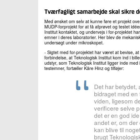
Tværfagligt samarbejde skal sikre 
Med ønsket om selv at kunne føre et projekt over
MUDP-forprojekt for at få afprøvet og testet id
Institut kontaktet, og undervejs i for-projektet har
emner i deres laboratorier. Her blev de mekanis
undersøgt under mikroskopet.
- Sigtet med for-projektet har været at bevise, a
forbindelse, at Teknologisk Institut kom ind i bi
udstyr, som Teknologisk Institut ligger inde med i f
testemner, fortæller Kåre Hinz og tilføjer:
Det har betydet, 
bidraget med en 
viden, ligesom de
verificere selve p
det er en god ide
andet er, om der o
kan blive til noget
brugt Teknologisk 