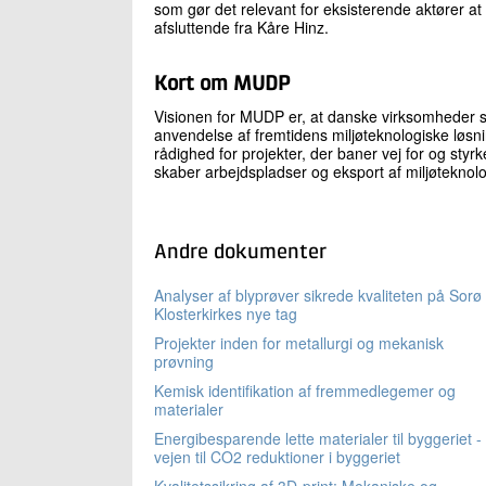
som gør det relevant for eksisterende aktører at 
afsluttende fra Kåre Hinz.
Kort om MUDP
Visionen for MUDP er, at danske virksomheder sk
anvendelse af fremtidens miljøteknologiske løsnin
rådighed for projekter, der baner vej for og styr
skaber arbejdspladser og eksport af miljøteknolo
Andre dokumenter
Analyser af blyprøver sikrede kvaliteten på Sorø
Klosterkirkes nye tag
Projekter inden for metallurgi og mekanisk
prøvning
Kemisk identifikation af fremmedlegemer og
materialer
Energibesparende lette materialer til byggeriet -
vejen til CO2 reduktioner i byggeriet
Kvalitetssikring af 3D-print: Mekaniske og