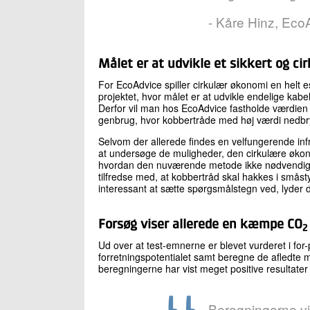
- Kåre Hinz, Eco
Målet er at udvikle et sikkert og 
For EcoAdvice spiller cirkulær økonomi en helt e
projektet, hvor målet er at udvikle endelige kabe
Derfor vil man hos EcoAdvice fastholde værdien v
genbrug, hvor kobbertråde med høj værdi nedbry
Selvom der allerede findes en velfungerende infr
at undersøge de muligheder, den cirkulære økon
hvordan den nuværende metode ikke nødvendigvis 
tilfredse med, at kobbertråd skal hakkes i små
interessant at sætte spørgsmålstegn ved, lyder d
Forsøg viser allerede en kæmpe CO
2
Ud over at test-emnerne er blevet vurderet i for
forretningspotentialet samt beregne de afledte mi
beregningerne har vist meget positive resultater
Beregningerne 