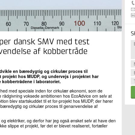
S
ælper dansk SMV med test
nvendelse af kobbertråde
vikle en bæredygtig og cirkulær proces til
et projekt hos MUDP, og undervejs i projektet har
te kobbertrådene i laboratoriet.
hed med speciale inden for cirkulær økonomi, som de
ige rådgivning voksede ambitionen hos EcoAdvice om selv at
ition blev startskuddet til et for-projekt hos MUDP, der hører
n bæredygtig og cirkulær proces til genanvendelse af
g elektriker, og derfor har jeg også ønsket selv at have den
 slippe et projekt, før det er blevet realiseret, fortæller