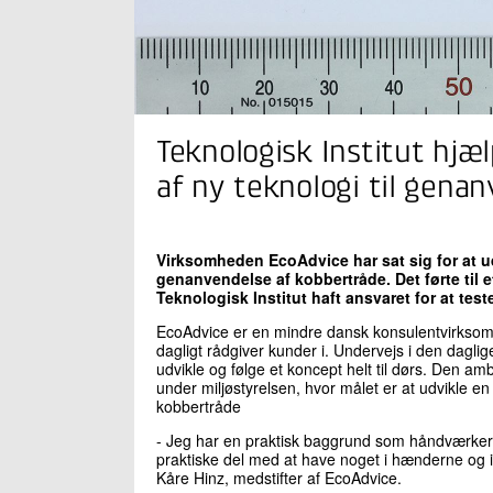
Teknologisk Institut hj
af ny teknologi til gena
Virksomheden EcoAdvice har sat sig for at ud
genanvendelse af kobbertråde. Det førte til 
Teknologisk Institut haft ansvaret for at tes
EcoAdvice er en mindre dansk konsulentvirksom
dagligt rådgiver kunder i. Undervejs i den dagl
udvikle og følge et koncept helt til dørs. Den amb
under miljøstyrelsen, hvor målet er at udvikle e
kobbertråde
- Jeg har en praktisk baggrund som håndværker o
praktiske del med at have noget i hænderne og ikke
Kåre Hinz, medstifter af EcoAdvice.