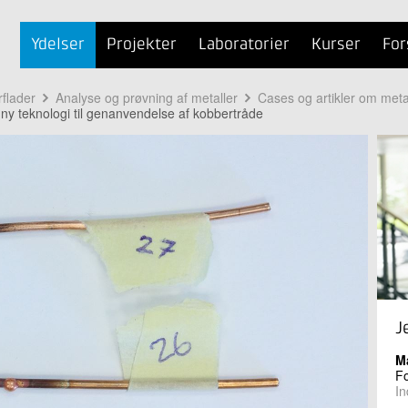
Ydelser
Projekter
Laboratorier
Kurser
For
rflader
Analyse og prøvning af metaller
Cases og artikler om metal
 ny teknologi til genanvendelse af kobbertråde
J
M
Fo
In