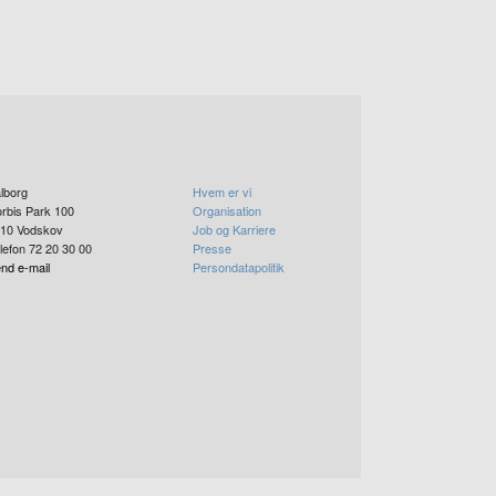
lborg
Hvem er vi
rbis Park 100
Organisation
10
Vodskov
Job og Karriere
lefon 72 20 30 00
Presse
nd e-mail
Persondatapolitik