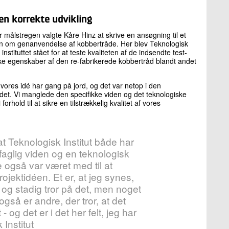
den korrekte udvikling
 målstregen valgte Kåre Hinz at skrive en ansøgning til et
éen om genanvendelse af kobbertråde. Her blev Teknologisk
 instituttet stået for at teste kvaliteten af de indsendte test-
ke egenskaber af den re-fabrikerede kobbertråd blandt andet
t vores idé har gang på jord, og det var netop i den
lledet. Vi manglede den specifikke viden og det teknologiske
orhold til at sikre en tilstrækkelig kvalitet af vores
at Teknologisk Institut både har
faglig viden og en teknologisk
 også var været med til at
rojektidéen. Et er, at jeg synes,
 og stadig tror på det, men noget
gså er andre, der tror, at det
 - og det er i det her felt, jeg har
Institut