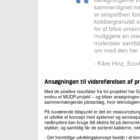
sammenlignet med
er simpelthen ford
kobbergranulat o
for at blive omsm
muliggøre en mere
materialer samtid
om med den her
- Kåre Hinz, Eco
Ansøgningen til videreførelsen af pr
Med de positive resultater fra for-projektet har 
endnu et MUDP-projekt – og bliver ansøgningen g
sammenhængende pilotanlæg, hvor teknologien k
På nuværende tidspunkt er det en ressourcetung 
at udvikle et koncept med systemer og servicepak
nedbrydere kan bruge lidt ekstra tid på demonter
stykker, og samtidig får de sorteret kablerne, n
- Det fremtidige udviklingskoncept består i at 