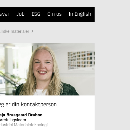
svar
Job
ESG
Om os
In English
liske materialer
eg er din kontaktperson
aja Brusgaard Drøhse
rretningsleder
dustriel Materialeteknologi