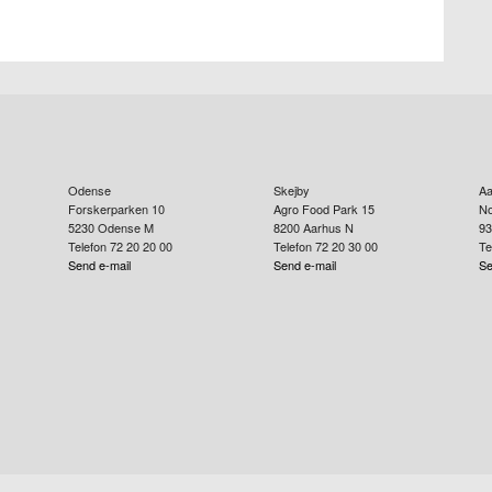
Odense
Skejby
Aa
Forskerparken 10
Agro Food Park 15
No
5230
Odense M
8200
Aarhus N
93
Telefon 72 20 20 00
Telefon 72 20 30 00
Te
Send e-mail
Send e-mail
Se