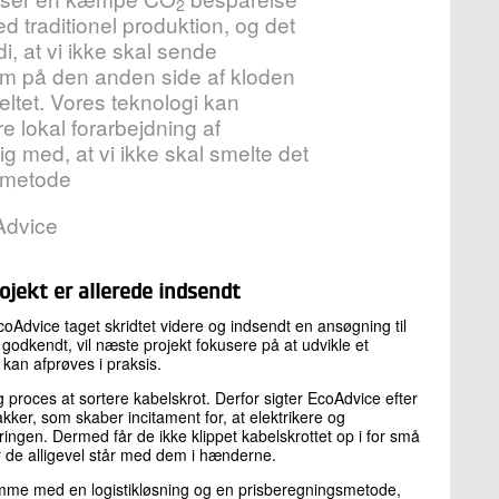
2
 traditionel produktion, og det
i, at vi ikke skal sende
m på den anden side af kloden
eltet. Vores teknologi kan
 lokal forarbejdning af
ig med, at vi ikke skal smelte det
 metode
Advice
ojekt er allerede indsendt
EcoAdvice taget skridtet videre og indsendt en ansøgning til
odkendt, vil næste projekt fokusere på at udvikle et
an afprøves i praksis.
proces at sortere kabelskrot. Derfor sigter EcoAdvice efter
ker, som skaber incitament for, at elektrikere og
ingen. Dermed får de ikke klippet kabelskrottet op i for små
år de alligevel står med dem i hænderne.
komme med en logistikløsning og en prisberegningsmetode,