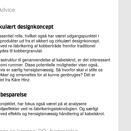
Advice
cirkulært designkoncept
ssentiel rolle, hvilket også har været udgangspunktet i
lprodukter ud fra et sikkert og cirkulært designkoncept.
ed re-fabrikering af kobbertråde fremfor traditionel
des til kobbergranulat.
astruktur til genanvendelse af kabelskrot, er det interessant
omi rummer. Disse potentielle muligheder viser også,
er særlig hensigtsmæssig. Så hvorfor skal vi stille os
stykker og omsmeltes for at kunne genbruges? Dét er
et fra Kåre Hinz.
besparelse
-projektet, har fokus også været på at analysere
ljøeffekter ved re-fabrikeringsteknologien. Og særligt
 ved effektiv og hensigtsmæssig håndtering af kabelskrot.
viser en kæmpe CO
besparelse