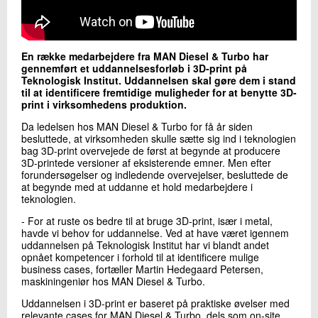
+45 72 20 20 58
Send e-mail
LinkedIn
En række medarbejdere fra MAN Diesel & Turbo har
gennemført et uddannelsesforløb i 3D-print på
Teknologisk Institut. Uddannelsen skal gøre dem i stand
Skriv til mig
til at identificere fremtidige muligheder for at benytte 3D-
print i virksomhedens produktion.
Da ledelsen hos MAN Diesel & Turbo for få år siden
besluttede, at virksomheden skulle sætte sig ind i teknologien
bag 3D-print overvejede de først at begynde at producere
3D-printede versioner af eksisterende emner. Men efter
forundersøgelser og indledende overvejelser, besluttede de
at begynde med at uddanne et hold medarbejdere i
teknologien.
- For at ruste os bedre til at bruge 3D-print, især i metal,
Send
havde vi behov for uddannelse. Ved at have været igennem
uddannelsen på Teknologisk Institut har vi blandt andet
opnået kompetencer i forhold til at identificere mulige
business cases, fortæller Martin Hedegaard Petersen,
maskiningeniør hos MAN Diesel & Turbo.
Uddannelsen i 3D-print er baseret på praktiske øvelser med
relevante cases for MAN Diesel & Turbo, dels som on-site