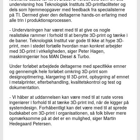
undervisning hos Teknologisk Instituts 3D-printfaciliteter og
dels som hjemmeopgaver med feedback fra specialisterne
på TI. Dermed giver den deltagerne hands-on erfaring med
alle trin i produktionsprocessen.
- Undervisningen har været med til at give os nogle
realistiske rammer i forhold til at benytte 3D-print og tænke i
de baner. Teknologisk Institut var gode til ikke at hype 3D-
print, men i stedet fortælle hvordan man konkret arbejder
med 3D-print i virkeligheden, siger Peter Hagen,
maskiningeniør hos MAN Diesel & Turbo.
Under forløbet arbejdede deltagerne med specifikke emner
og gennemgik hele forløbet omkring 3D-print som
designoptimering, klargøring til 3D-print, opbygning af emnet
i metalprinter, efterbehandling, kvalitetskontrol og test og
dokumentation.
- Vi håber at uddannelsen kan være med til at ruste vores
ingeniører i forhold til at tænke 3D-print ind, når de kigger på
systemdesign. Forhåbentligt kan det være med til at sprede
budskabet om 3D-print i organisationen, så folk bliver mere
opmærksomme på at det er en mulighed, siger Martin
Hedegaard Petersen.