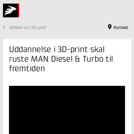
Artikler om 3D-print
Kontakt
Uddannelse i 3D-print skal
ruste MAN Diesel & Turbo til
fremtiden
Jeg er din kontaktperson
Brian Lykke Christensen
Sektionsleder
Industriel 3D print