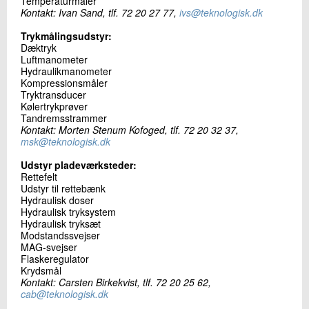
Temperaturmåler
Kontakt: Ivan Sand, tlf. 72 20 27 77,
ivs@teknologisk.dk
Trykmålingsudstyr:
Dæktryk
Luftmanometer
Hydraulikmanometer
Kompressionsmåler
Tryktransducer
Kølertrykprøver
Tandremsstrammer
Kontakt: Morten Stenum Kofoged, tlf. 72 20 32 37,
msk@teknologisk.dk
Udstyr pladeværksteder:
Rettefelt
Udstyr til rettebænk
Hydraulisk doser
Hydraulisk tryksystem
Hydraulisk tryksæt
Modstandssvejser
MAG-svejser
Flaskeregulator
Krydsmål
Kontakt: Carsten Birkekvist, tlf. 72 20 25 62,
cab@teknologisk.dk