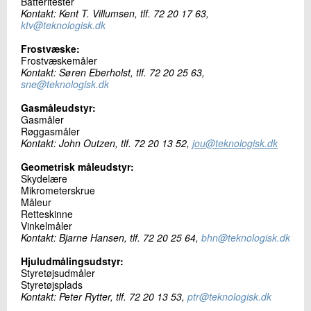
Batteritester
Kontakt: Kent T. Villumsen, tlf. 72 20 17 63,
ktv@teknologisk.dk
Frostvæske:
Frostvæskemåler
Kontakt: Søren Eberholst, tlf. 72 20 25 63,
sne@teknologisk.dk
Gasmåleudstyr:
Gasmåler
Røggasmåler
Kontakt: John Outzen, tlf. 72 20 13 52,
jou@teknologisk.dk
Geometrisk måleudstyr:
Skydelære
Mikrometerskrue
Måleur
Retteskinne
Vinkelmåler
Kontakt: Bjarne Hansen, tlf. 72 20 25 64,
bhn@teknologisk.dk
Hjuludmålingsudstyr:
Styretøjsudmåler
Styretøjsplads
Kontakt: Peter Rytter, tlf. 72 20 13 53,
ptr@teknologisk.dk