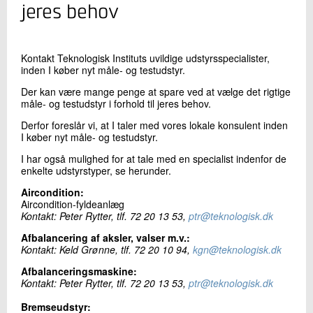
+45 72 20 25 72
jeres behov
Send e-mail
Kontakt Teknologisk Instituts uvildige
udstyrsspecialister,
inden I køber nyt måle- og testudstyr.
Skriv til mig
Der kan være mange penge at spare ved at vælge det rigtige
måle- og testudstyr i forhold til jeres behov.
Derfor foreslår vi, at I taler med vores lokale konsulent inden
I køber nyt måle- og testudstyr.
I har også mulighed for at tale med en specialist indenfor de
enkelte udstyrstyper, se herunder.
Aircondition:
Aircondition-fyldeanlæg
Send
Kontakt: Peter Rytter, tlf. 72 20 13 53,
ptr@teknologisk.dk
Afbalancering af aksler, valser m.v.:
Kontakt: Keld Grønne, tlf. 72 20 10 94,
kgn@teknologisk.dk
Afbalanceringsmaskine:
Kontakt: Peter Rytter, tlf. 72 20 13 53,
ptr@teknologisk.dk
Bremseudstyr: