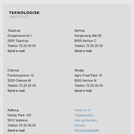
Taastrup
Aarhus
Gregersensvej 1
Kongsvang Allé 29
2630
Taastrup
8000
Aarhus C
Telefon 72 20 20 00
Telefon 72 20 20 00
Send e-mail
Send e-mail
Odense
Skejby
Forskerparken 10
Agro Food Park 15
5230
Odense M
8200
Aarhus N
Telefon 72 20 20 00
Telefon 72 20 30 00
Send e-mail
Send e-mail
Aalborg
Hvem er vi
Norbis Park 100
Organisation
9310
Vodskov
Job og Karriere
Telefon 72 20 30 00
Presse
Send e-mail
Persondatapolitik