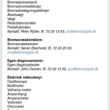
Bremseprøvestand
Bremsetromleafdrejer
Bremsebelægningsafdrejer
Akselvægt
Vægt
Retardationsmåler
Pedaltrykmåler
Kontakt: Peter Rytter, tlf. 72 20 13 53,
ptr@teknologisk.dk
Bremsevæskemålere:
Bremsevæsketester
Kontakt: Søren Eberholst, tlf. 72 20 25 63,
sne@teknologisk.dk
Egen-diagnosetester:
Egen-diagnosetester
Kontakt: John Outzen, tlf. 72 20 13 52,
jou@teknologisk.dk
Elektrisk måleudstyr:
Oscilloscope
Multimeter
Volt/amp-meter
Amperetang
Amperemeter
Voltmeter
Ohmmeter