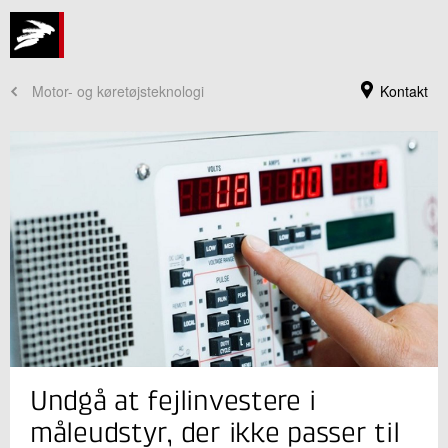
Motor- og køretøjsteknologi
Kontakt
Jeg er din kontaktperson
Undgå at fejlinvestere i
Kenneth Øster Nielsen
Koordinator
måleudstyr, der ikke passer til
Automobilteknik