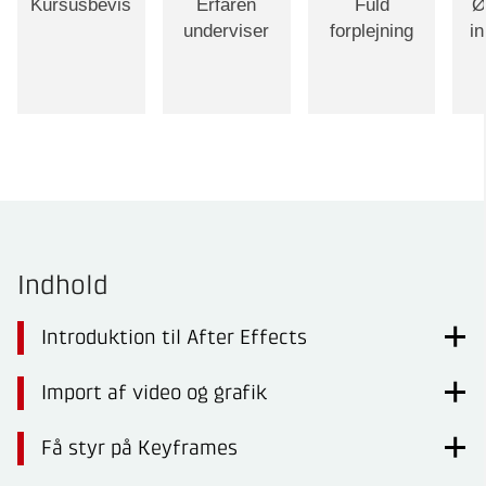
Kursusbevis
Erfaren
Fuld
Ø
underviser
forplejning
i
Indhold
Introduktion til After Effects
Import af video og grafik
Få styr på Keyframes