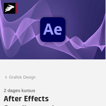
Hvad kan vi hjælpe
dig med?
Praktiske spørgsmål
Spørgsmål til tilmelding, forplejning,
afholdelsessted m.m.
Faglige spørgsmål
Spørgsmål til kursets indhold,
undervisning, niveau m.m.
Grafisk Design
Christian Ravn Agergaard
Konsulent
2 dages kursus
After Effects