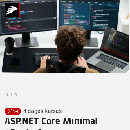
Hvad kan vi hjælpe
dig med?
Praktiske spørgsmål
Spørgsmål til tilmelding, forplejning,
afholdelsessted m.m.
Faglige spørgsmål
Spørgsmål til kursets indhold,
undervisning, niveau m.m.
C#
Mette Rosenløv Vad
Konsulent
4 dages kursus
Nyt
ASP.NET Core Minimal