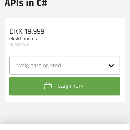
APIs in C#
DKK 19.999
ekskl. moms
Nr. 91979 A
Vælg dato
og sted
Læg i kurv