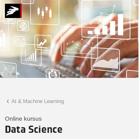
Hvad kan vi hjælpe
dig med?
Praktiske spørgsmål
Spørgsmål til tilmelding, forplejning,
afholdelsessted m.m.
Faglige spørgsmål
Spørgsmål til kursets indhold,
undervisning, niveau m.m.
AI & Machine Learning
Tobias Bladt Haarder
Digital læringskonsulent
Online kursus
Data Science