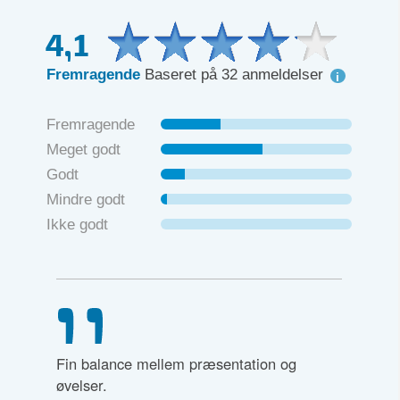
4,1
Fremragende
Baseret på 32 anmeldelser
Fremragende
Meget godt
Godt
Mindre godt
Ikke godt
og
Dejligt område, gode lokaler og venligt
God unde
personale.
gennemg