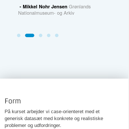
- Heidi Holm
HK/Danmark
- Chris
Form
På kurset arbejder vi case-orienteret med et
generisk datasæt med konkrete og realistiske
problemer og udfordringer.