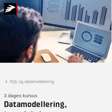
Hvad kan vi hjælpe
dig med?
Praktiske spørgsmål
Spørgsmål til tilmelding, forplejning,
afholdelsessted m.m.
Faglige spørgsmål
Spørgsmål til kursets indhold,
undervisning, niveau m.m.
SQL og datamodellering
Mette Rosenløv Vad
Konsulent
3 dages kursus
Datamodellering,