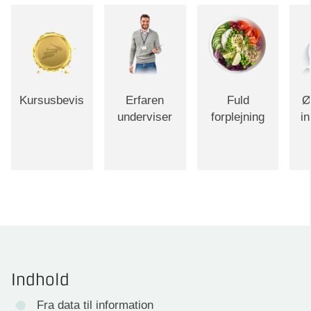
Kursusbevis
Erfaren
Fuld
Ø
underviser
forplejning
i
Indhold
Fra data til information