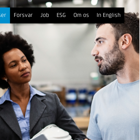
ser
Forsvar
Job
ESG
Om os
In English