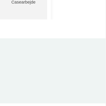
Casearbejde
Undervisning på
dansk