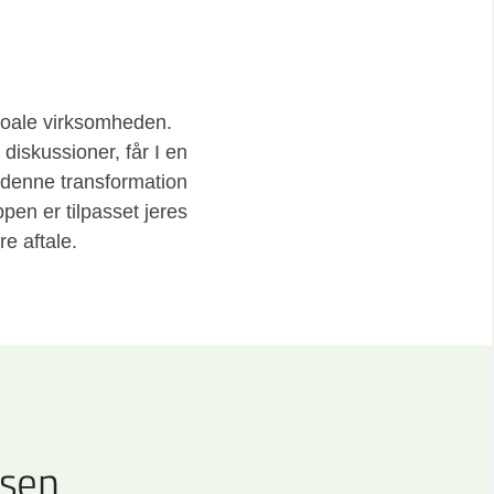
toale virksomheden.
 diskussioner, får I en
n denne transformation
en er tilpasset jeres
e aftale.
rsen