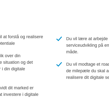
l at forstå og realisere
Du vil lære at arbejde
otentiale
serviceudvikling på en
måde.
lik over din
 situation og det
Du vil modtage et roa
 i din digitale
de milepæle du skal a
realisere dit digitale s
rvidt dit marked er
t investere i digitale