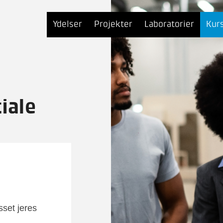
Ydelser
Projekter
Laboratorier
Kur
iale
sset jeres