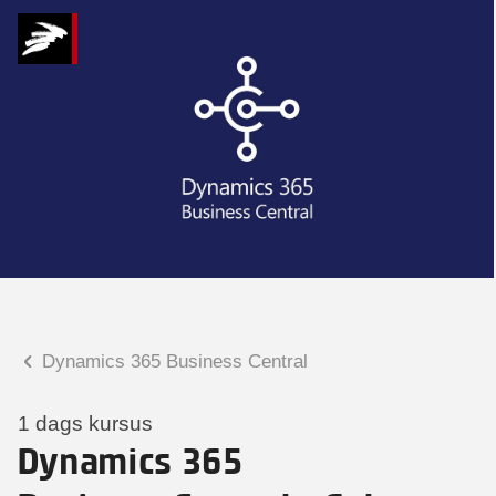
Hvad kan vi hjælpe
dig med?
Praktiske spørgsmål
Spørgsmål til tilmelding, forplejning,
afholdelsessted m.m.
Faglige spørgsmål
Spørgsmål til kursets indhold,
undervisning, niveau m.m.
Dynamics 365 Business Central
Charlotte Heimann
Seniorspecialist
1 dags kursus
Dynamics 365