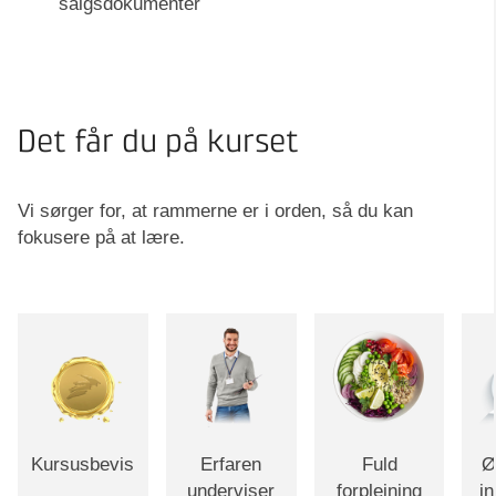
salgsdokumenter
Det får du på kurset
Vi sørger for, at rammerne er i orden, så du kan
fokusere på at lære.
Kursusbevis
Erfaren
Fuld
Ø
underviser
forplejning
i