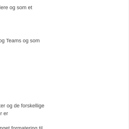
ere og som et
e og Teams og som
ter og de forskellige
r er
nget formatering til