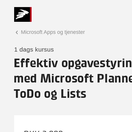
Microsoft Apps og tjenester
1 dags kursus
Effektiv opgavestyri
med Microsoft Planne
ToDo og Lists