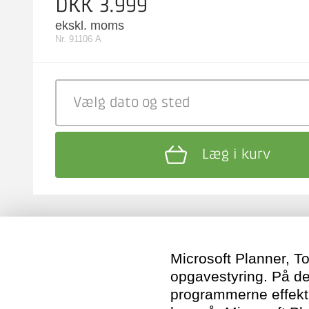
DKK 3.999
ekskl. moms
Nr. 91106 A
Vælg dato
og sted
Læg i kurv
Microsoft Planner, To
opgavestyring. På de
programmerne effektiv