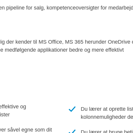
en pipeline for salg,
kompetenceoversigter
for medarbejd
 dig der kender til MS Office, MS 365 herunder OneDriv
ge medfølgende applikationer bedre og mere effektivt
effektive og
Du lærer at oprette lis
ister
kolonnemuligheder de
ver såvel egne som dit
Du lærer at bruge beti