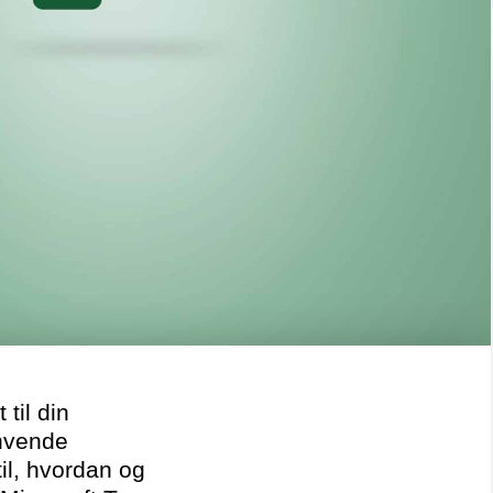
til din
anvende
til, hvordan og