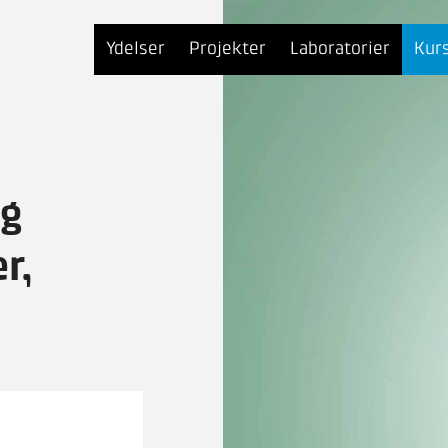
Ydelser
Projekter
Laboratorier
Kur
ng
r,