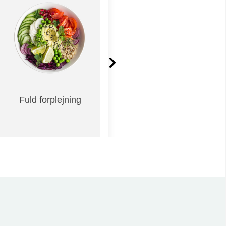
Fuld forplejning
Materiale på dansk