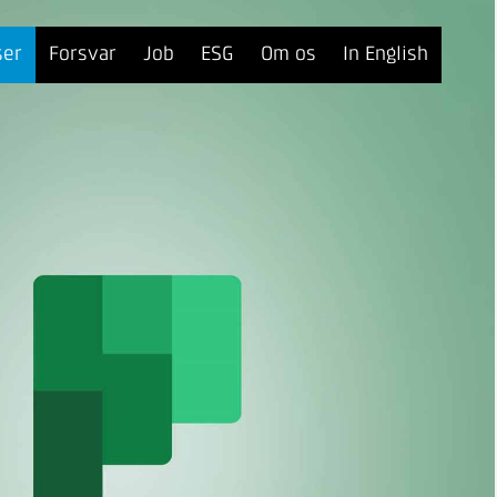
ser
Forsvar
Job
ESG
Om os
In English