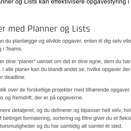
nner og Lists kan effektivisere opgavestyring 
r med Planner og Lists
 du planlægge og afvikle opgaver, enten til dig selv eller
g i Teams.
er dine “planer” uanset om det er dine egne, dem du har ti
 I alle planer kan du blandt andet se, hvilke opgaver der
er deadline.
erblik over de forskellige projekter med tilhørende opgave
s og fremdrift, der er på opgaverne.
ere detaljeret, og du definerer og tilpasser helt selv, hvi
f betinget formatering, sortering og filtre giver du et flek
elsesmuligheder og du har samtidig alt samlet ét sted.