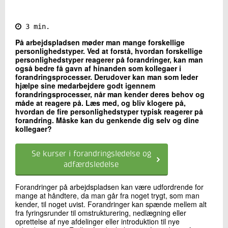
Kontakt os
3 min.
På arbejdspladsen møder man mange forskellige
personlighedstyper. Ved at forstå, hvordan forskellige
personlighedstyper reagerer på forandringer, kan man
også bedre få gavn af hinanden som kollegaer i
forandringsprocesser. Derudover kan man som leder
hjælpe sine medarbejdere godt igennem
forandringsprocesser, når man kender deres behov og
måde at reagere på. Læs med, og bliv klogere på,
hvordan de fire personlighedstyper typisk reagerer på
forandring. Måske kan du genkende dig selv og dine
Send
kollegaer?
Se kurser i forandringsledelse og
adfærdsledelse
Forandringer på arbejdspladsen kan være udfordrende for
mange at håndtere, da man går fra noget trygt, som man
kender, til noget uvist. Forandringer kan spænde mellem alt
fra fyringsrunder til omstrukturering, nedlægning eller
oprettelse af nye afdelinger eller introduktion til nye