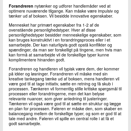
Forandreren
nytænker og udforer handlemåder ved at
optimere nuværende tilgange. Kan måske være impulsiv og
tænker ud af boksen. Vil besidde innovative egenskaber.
Mennesket har primært egenskaber fra 1-2 af de
ovenstående personlighedstyper. Hver af disse
personlighedstyper besidder menneskelige egenskaber, som
kan bruges konstruktivt i en forandringsproces eller i et
samarbejde. Der kan naturligvis godt opstå konflikter og
spændinger, da man ser forskelligt på tingene, men hvis man
kan formå at samarbejde vil de forskellige typer kunne
komplimentere hinanden godt.
Forandreren og handleren vil typisk være dem, der kommer
på idéer og løsninger. Forandreren vil måske med sin
kreative tankegang tænke ud af boksen, mens handleren vil
være god til at tage initiativ, sætte en retning og få skub i
processen. Tænkeren vil formentlig stille kritiske spørgsmål til
processen eller forandringerne, men det kan belyse
relevante nuancer, som giver anledning til justeringer.
Tænkeren vil også være god til at sætte en struktur og lægge
en plan for processen. Føleren er måske den, som skaber en
balancegang mellem de forskellige typer, og som er god til at
tale med andre. Føleren vil spille en central rolle i at få et
godt samarbejde.