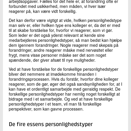
arbejdsopgaver. Fælles for det hele er, at forandring ofte er
forbundet med usikkerhed, men måden, vi hver især
reagerer på, kan være vidt forskellig.
Det kan derfor være vigtigt at vide, hvilken personlighedstype
man selv er, eller hvilken type ens kolleger er, da det er med
til at skabe forståelse for, hvorfor vi reagerer, som vi gør.
Som leder er det også yderst relevant at kende sine
medarbejderes personlighedstyper, så man bedst kan hjælpe
dem igennem forandringer. Nogle reagerer med skepsis på
forandringer, andre reagerer måske med nervøsitet eller
frygt, mens visse personer måske ser det som noget
spændende, der giver afsæt til nye muligheder.
Ved at have forståelse for de forskellige personlighedstyper
bliver det nemmere at imødekomme hinanden i
forandringsprocessen. Hvis du forstår, hvorfor dine kolleger
reagerer, som de gør, øger det også sandsynligheden for, at I
kan have et ordentligt samarbejde med gensidig respekt. De
forskellige personlighedstyper har nemlig noget forskelligt at
bidrage med i et samarbejde. Og ved at have forskellige
personlighedstyper i et team, vil man få forskellige
perspektiver, som kan gavne processen.
De fire essens personlighedstyper