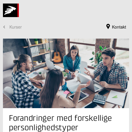
Kurser
Kontakt
Kursusadministration
Forandringer med forskellige
+45 72 20 30 00
Send e-mail
personlighedstyper