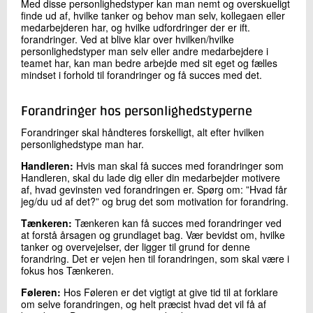
Med disse personlighedstyper kan man nemt og overskueligt
finde ud af, hvilke tanker og behov man selv, kollegaen eller
medarbejderen har, og hvilke udfordringer der er ift.
forandringer. Ved at blive klar over hvilken/hvilke
personlighedstyper man selv eller andre medarbejdere i
teamet har, kan man bedre arbejde med sit eget og fælles
mindset i forhold til forandringer og få succes med det.
Forandringer hos personlighedstyperne
Forandringer skal håndteres forskelligt, alt efter hvilken
personlighedstype man har.
Handleren:
Hvis man skal få succes med forandringer som
Handleren, skal du lade dig eller din medarbejder motivere
af, hvad gevinsten ved forandringen er. Spørg om: ”Hvad får
jeg/du ud af det?” og brug det som motivation for forandring.
Tænkeren:
Tænkeren kan få succes med forandringer ved
at forstå årsagen og grundlaget bag. Vær bevidst om, hvilke
tanker og overvejelser, der ligger til grund for denne
forandring. Det er vejen hen til forandringen, som skal være i
fokus hos Tænkeren.
Føleren:
Hos Føleren er det vigtigt at give tid til at forklare
om selve forandringen, og helt præcist hvad det vil få af