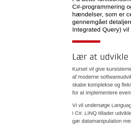
C#-programmering og 
hændelser, som er ce
gennemgået detaljer
Integrated Query) vil
Lær at udvikle 
Kurset vil give kursister
af moderne softwareudvik
skabe komplekse og fleksi
for at implementere even
Vi vil undersøge Language
i C#. LINQ tillader udvik
gør datamanipulation mere