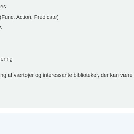
tes
Func, Action, Predicate)
s
ering
 af værtøjer og interessante biblioteker, der kan være r