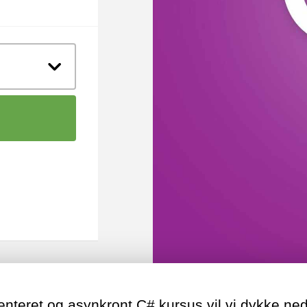
enteret og asynkront C# kursus vil vi dykke ned