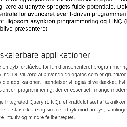
lære at udnytte sprogets fulde potentiale. De
ntrale for avanceret event-driven programmering
et, ligesom asynkron programmering og LINQ 
 blive præsenteret.
skalerbare applikationer
ne en dyb forståelse for funktionsorienteret programmering
ling. Du vil lære at anvende delegates som er grundlæg
ble applikationer. Hændelser vil også blive dækket, hvil
t-driven programmering, der er essentiel i mange modern
 Integrated Query (LINQ), et kraftfuldt sæt af teknikker 
lere at skrive klare og simple udtryk mod arrays, samlinge
 intuitiv og mindre fejlbenægtet.