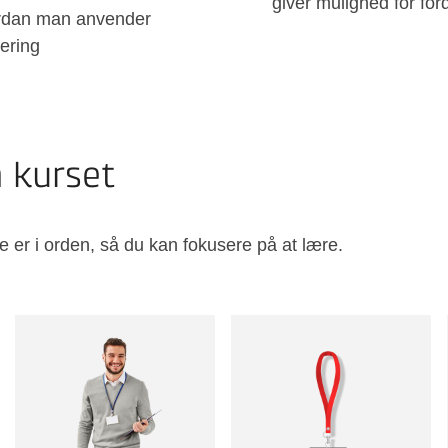
giver mulighed for for
ordan man anvender
ering
å kurset
e er i orden, så du kan fokusere på at lære.