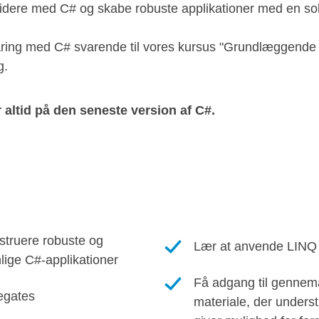
l videre med C# og skabe robuste applikationer med en sol
aring med C# svarende til vores kursus "Grundlæggende 
g.
altid på den seneste version af C#.
onstruere robuste og
Lær at anvende LINQ
lige C#-applikationer
Få adgang til gennema
egates
materiale, der underst