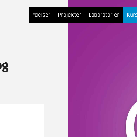
Ydelser
Projekter
Laboratorier
Kur
og