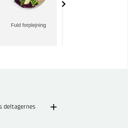
Fuld forplejning
Øvelser og
inddragelse
s deltagernes