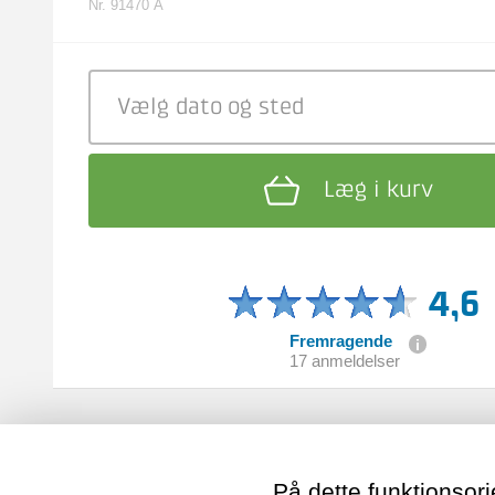
Nr. 91470 A
Vælg dato
og sted
Læg i kurv
4,6
Fremragende
17 anmeldelser
På dette funktionsori