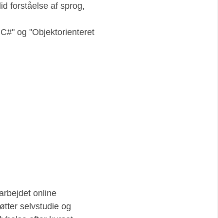
id forståelse af sprog,
C#" og "Objektorienteret
rbejdet online
øtter selvstudie og