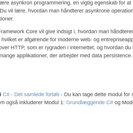
være asynkron programmering, en vigtig egenskab for at 
. Du vil lære, hvordan man håndterer asynkrone operation
ioner.
y Framework Core vil give indsigt i, hvordan man håndtere
, hvilket er afgørende for moderne web- og entrepriseappl
r HTTP, som er rygraden i internettet, og hvordan du hån
or mange applikationer, der arbejder med data persistence.
i
C# - Det samlede forløb
- Du kan tage dette modul for s
som også inkluderer Modul 1:
Grundlæggende C#
og Modu