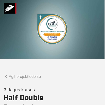
Hvad kan vi hjælpe
dig med?
Praktiske spørgsmål
Spørgsmål til tilmelding, forplejning,
afholdelsessted m.m.
Faglige spørgsmål
Spørgsmål til kursets indhold,
undervisning, niveau m.m.
Agil projektledelse
Gitte Pedersen
Forretningsleder
3 dages kursus
Half Double