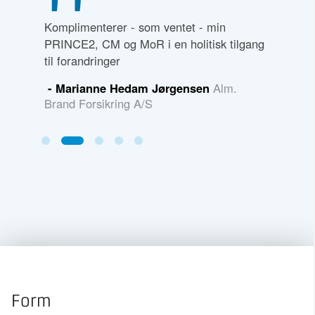
om
Komplimenterer - som ventet - min
Super dy
 med
PRINCE2, CM og MoR i en holitisk tilgang
- Dorth
til forandringer
l A/S
- Marianne Hedam Jørgensen
Alm.
Brand Forsikring A/S
Form