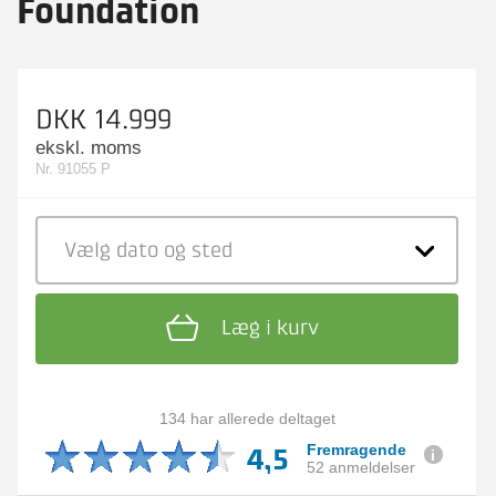
Foundation
DKK 14.999
ekskl. moms
Nr. 91055 P
Vælg dato
og sted
Læg i kurv
134 har allerede deltaget
4,5
Fremragende
52 anmeldelser