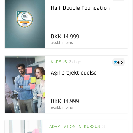
Pris
Adaptivt onlinekursus
Half Double Foundation
Taastrup
2
Online læring, der tilpasses
til dig og dit niveau
Afholdelsesgaranti
Kursus
3.500 kr 15.000 kr
Læring inden for et
specifikt emne
DKK 14.999
ekskl. moms
Online kursus
Online læring, der kan
tages, når det passer dig
KURSUS
3 dage
4,5
Agil projektledelse
DKK 14.999
ekskl. moms
ADAPTIVT ONLINEKURSUS
365 dage