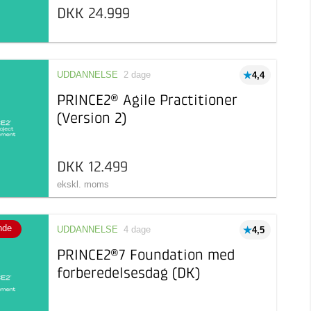
DKK 24.999
UDDANNELSE
2 dage
4,4
PRINCE2® Agile Practitioner
(Version 2)
DKK 12.499
ekskl. moms
nde
UDDANNELSE
4 dage
4,5
PRINCE2®7 Foundation med
forberedelsesdag (DK)