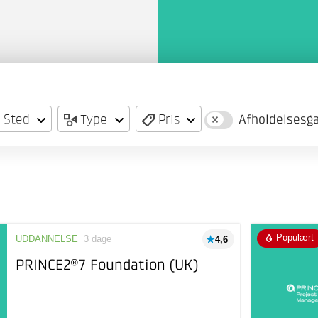
Sted
Type
Pris
Afholdelsesga
Populært
UDDANNELSE
3 dage
4,6
PRINCE2®7 Foundation (UK)