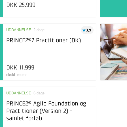
DKK 25.999
UDDANNELSE
2 dage
3,9
PRINCE2®7 Practitioner (DK)
DKK 11.999
ekskl. moms
UDDANNELSE
6 dage
PRINCE2® Agile Foundation og
Practitioner (Version 2) -
samlet forløb