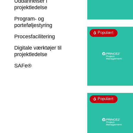
Uddannelser i
projektledelse
Program- og
porteføljestyring
Populært
Procesfacilitering
Digitale værktøjer til
projektledelse
SAFe®
Populært