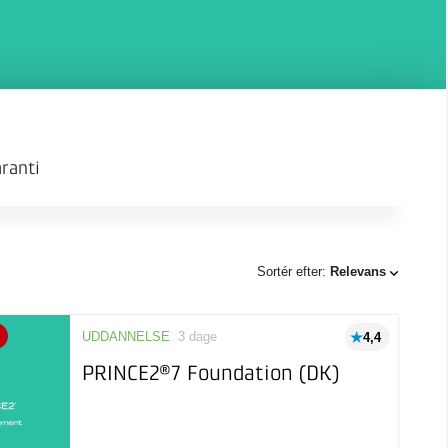
ranti
Sortér efter:
Relevans
UDDANNELSE
3 dage
4,4
PRINCE2®7 Foundation (DK)