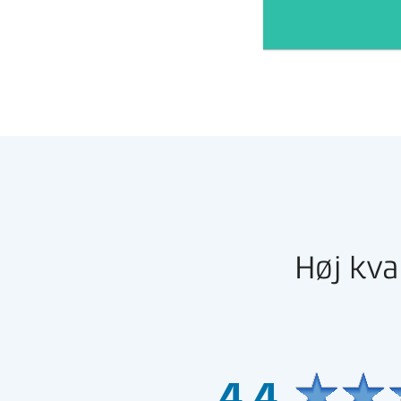
Høj kva
4,4