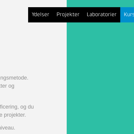
Ydelser
Projekter
Laboratorier
Kur
ingsmetode.
ter og
ficering, og du
 projekter.
niveau.