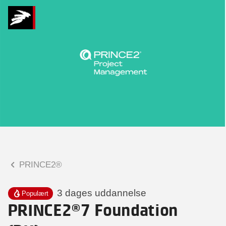
Hvad kan vi hjælpe
dig med?
Praktiske spørgsmål
Spørgsmål til tilmelding, forplejning,
afholdelsessted m.m.
Faglige spørgsmål
Spørgsmål til kursets indhold,
undervisning, niveau m.m.
PRINCE2®
Stine Krogh Biehe
Konsulent
3 dages uddannelse
Populært
PRINCE2®7 Foundation