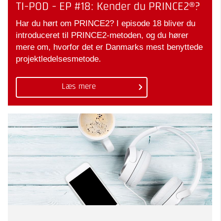
TI-POD - EP #18: Kender du PRINCE2®?
Har du hørt om PRINCE2? I episode 18 bliver du
introduceret til PRINCE2-metoden, og du hører
mere om, hvorfor det er Danmarks mest benyttede
projektledelsesmetode.
Læs mere