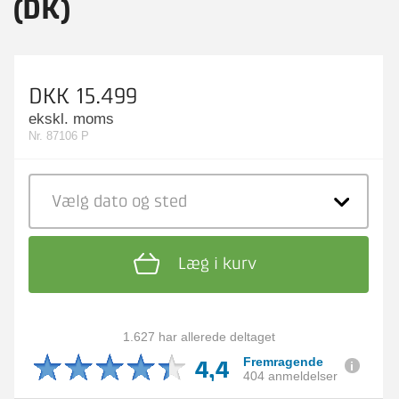
(DK)
DKK 15.499
ekskl. moms
Nr. 87106 P
Vælg dato
og sted
Læg i kurv
1.627 har allerede deltaget
4,4
Fremragende
404 anmeldelser