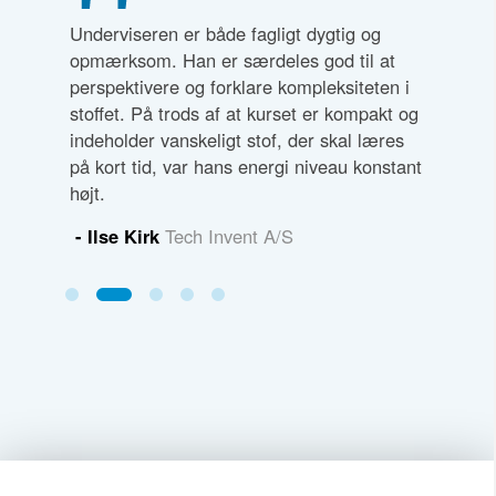
inges i
Underviseren er både fagligt dygtig og
Meget ko
jder med
opmærksom. Han er særdeles god til at
Virkelig 
perspektivere og forklare kompleksiteten i
for egen
stoffet. På trods af at kurset er kompakt og
kassen
- Soffi
indeholder vanskeligt stof, der skal læres
og Læri
på kort tid, var hans energi niveau konstant
højt.
- Ilse Kirk
Tech Invent A/S