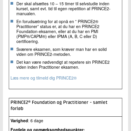
Der skal afsættes 10 – 15 timer til selvstudie inden
kurset, samt evt. tid til egen repetition af PRINCE2-
manualen.
En forudsætning for at opnå en ” PRINCE2®
Practitioner” status er, at du har en PRINCE2
Foundation-eksamen, eller at du har en PMI
(PMP®/CAPM®) eller IPMA (A, B, C eller D)
certificering.
Sværere eksamen, som kræver man har en solid
viden om PRINCE2-metoden.
Det kan være nødvendigt at repetere sin PRINCE2
viden inden Practitioner eksamen.
Læs mere og tilmeld dig PRINCE2®
PRINCE2® Foundation og Practitioner - samlet
forløb
Varighed
: 6 dage
Fordele og opmærksomhedspunkter: