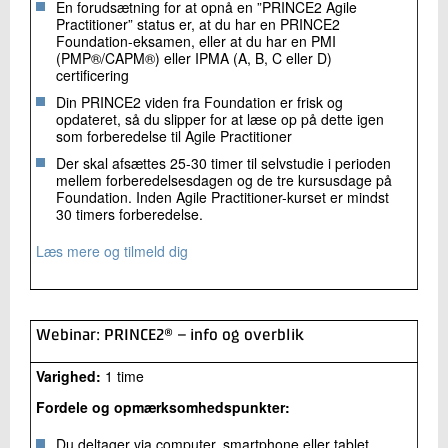
En forudsætning for at opnå en ”PRINCE2 Agile
Practitioner” status er, at du har en PRINCE2
Foundation-eksamen, eller at du har en PMI
(PMP®/CAPM®) eller IPMA (A, B, C eller D)
certificering
Din PRINCE2 viden fra Foundation er frisk og
opdateret, så du slipper for at læse op på dette igen
som forberedelse til Agile Practitioner
Der skal afsættes 25-30 timer til selvstudie i perioden
mellem forberedelsesdagen og de tre kursusdage på
Foundation. Inden Agile Practitioner-kurset er mindst
30 timers forberedelse.
Læs mere og tilmeld dig
Webinar: PRINCE2® – info og overblik
Varighed:
1 time
Fordele og opmærksomhedspunkter:
Du deltager via computer, smartphone eller tablet