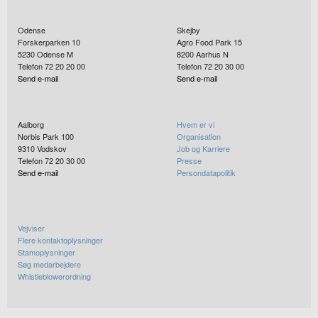
Odense
Skejby
Forskerparken 10
Agro Food Park 15
5230
Odense M
8200
Aarhus N
Telefon 72 20 20 00
Telefon 72 20 30 00
Send e-mail
Send e-mail
Aalborg
Hvem er vi
Norbis Park 100
Organisation
9310
Vodskov
Job og Karriere
Telefon 72 20 30 00
Presse
Send e-mail
Persondatapolitik
Vejviser
Flere kontaktoplysninger
Stamoplysninger
Søg medarbejdere
Whistleblowerordning