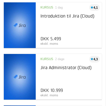
Online
2
KURSUS
1 dag
4,1
Taastrup
5
Pris
Kursus
Introduktion til Jira (Cloud)
Læring inden for et
specifikt emne
Afholdelsesgaranti
Online kursus
2.000 kr 11.000 kr
Online læring, der kan
tages, når det passer dig
DKK 5.499
ekskl. moms
KURSUS
2 dage
4,3
Jira Administrator (Cloud)
DKK 10.999
ekskl. moms