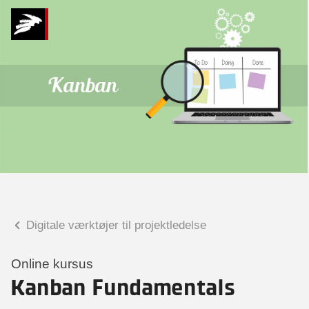
Hvad kan vi hjælpe
dig med?
Praktiske spørgsmål
Spørgsmål til tilmelding, forplejning,
afholdelsessted m.m.
Faglige spørgsmål
Spørgsmål til kursets indhold,
undervisning, niveau m.m.
Digitale værktøjer til projektledelse
Tobias Bladt Haarder
Digital læringskonsulent
Online kursus
Kanban Fundamentals