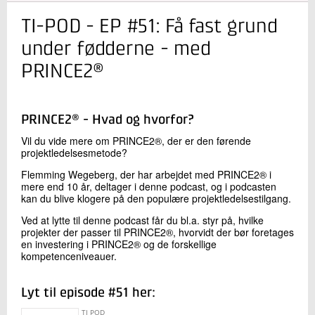
TI-POD - EP #51: Få fast grund
Kontakt os
under fødderne - med
PRINCE2®
PRINCE2® - Hvad og hvorfor?
Vil du vide mere om PRINCE2®, der er den førende
projektledelsesmetode?
Send
Flemming Wegeberg, der har arbejdet med PRINCE2® i
mere end 10 år, deltager i denne podcast, og i podcasten
kan du blive klogere på den populære projektledelsestilgang.
Ved at lytte til denne podcast får du bl.a. styr på, hvilke
projekter der passer til PRINCE2®, hvorvidt der bør foretages
en investering i PRINCE2® og de forskellige
kompetenceniveauer.
Lyt til episode #51 her: