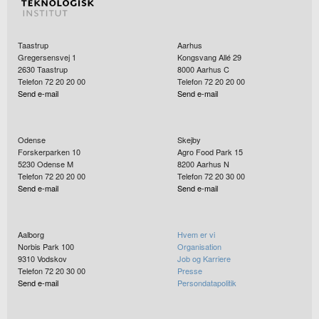
Taastrup
Aarhus
Gregersensvej 1
Kongsvang Allé 29
2630
Taastrup
8000
Aarhus C
Telefon 72 20 20 00
Telefon 72 20 20 00
Send e-mail
Send e-mail
Odense
Skejby
Forskerparken 10
Agro Food Park 15
5230
Odense M
8200
Aarhus N
Telefon 72 20 20 00
Telefon 72 20 30 00
Send e-mail
Send e-mail
Aalborg
Hvem er vi
Norbis Park 100
Organisation
9310
Vodskov
Job og Karriere
Telefon 72 20 30 00
Presse
Send e-mail
Persondatapolitik