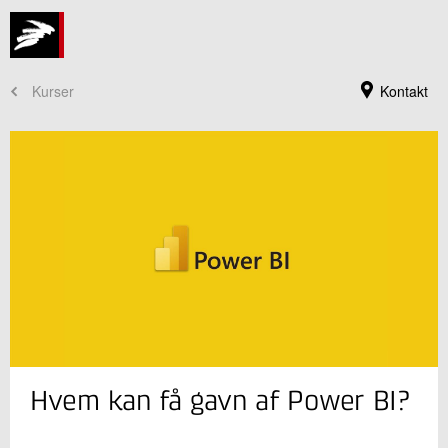
Kurser
Kontakt
Kursusadministration
Hvem kan få gavn af Power BI?
+45 72 20 30 00
Send e-mail