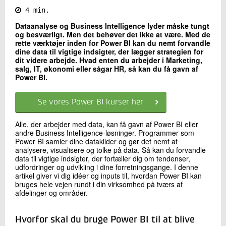
4 min.
Kontakt os
Dataanalyse og Business Intelligence lyder måske tungt
og besværligt. Men det behøver det ikke at være. Med de
rette værktøjer inden for Power BI kan du nemt forvandle
dine data til vigtige indsigter, der lægger strategien for
dit videre arbejde. Hvad enten du arbejder i Marketing,
salg, IT, økonomi eller sågar HR, så kan du få gavn af
Power BI.
Se vores Power BI kurser her
Send
Alle, der arbejder med data, kan få gavn af Power BI eller
andre Business Intelligence-løsninger. Programmer som
Power BI samler dine datakilder og gør det nemt at
analysere, visualisere og tolke på data. Så kan du forvandle
data til vigtige indsigter, der fortæller dig om tendenser,
udfordringer og udvikling i dine forretningsgange. I denne
artikel giver vi dig idéer og inputs til, hvordan Power BI kan
bruges hele vejen rundt i din virksomhed på tværs af
afdelinger og områder.
Hvorfor skal du bruge Power BI til at blive