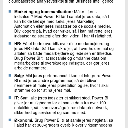
cloudbaserede analyseværktøj til din Business Intelligence.
Marketing og kommunikation:
Måler I jeres
indsatser? Med Power BI får I samlet jeres data, så I
kan holde tæt øje med f.eks. jeres Marketing
Automation eller jeres indsatser på de sociale medier.
Bliv klogere på, hvad der virker, så I kan målrette jeres
indsatser og strategi efter den viden, I har til rådighed.
HR:
Få et bedre overblik over dine medarbejdere og
jeres HR-data. Så I kan sikre jer, at I overholder mål og
aftaler, så både medarbejdere og ledelsen er tilfredse.
Brug Power BI til at indsamle og omdanne data om
medarbejdere til overskuelige indsigter, der gør jeres
arbejde nemmere.
Salg:
Mål jeres performance! I kan let integrere Power
BI med jeres andre programmer, så det bliver
nemmere at måle jeres præstation og se, hvor I skal
stramme op for at nå jeres mål.
IT:
Saml alle jeres indsigter et sikkert sted. Power BI
giver jer muligheden for at samle data fra over 100
datakilder, så I kan overvåge jeres data på netværk,
sikkerhed og service et og samme sted.
Økonomi:
Brug Power BI til at samle jeres nøgletal, så
I altid har et 360-graders overblik over virksomhedens