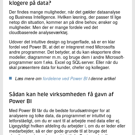
klogere på data?
Der findes mange muligheder, når det gælder dataanalyse
og Business Intelligence. Hvilken løsning, der passer til lige
netop din situation, kommer an på dine behov, ønsker og
muligheder. Men der er mange fordele ved det
cloudbaserede analyseværktøj.
Udover det intuitive design og brugerflade, så er en klar
fordel ved Power BI, at det er integreret med Microsofts
andre programmer. Det betyder, at du kan eksportere dine
modeller, diagrammer m.m. og bruge dem i andre Microsoft-
programmer som f.eks. Excel og SQL-server. Eller når du
skal præsentere data for kunder, chefer og kollegaer.
Læs mere om
fordelene ved Power BI
i denne artikel
Sådan kan hele virksomheden få gavn af
Power BI
Med Power BI får du de bedste forudsætninger for at
analysere og tolke data, da programmet er intuitivt og
letforståeligt, om du er vant til at arbejde med data eller ej.
Ligegyldigt hvilken afdeling du arbejder i, om du er leder eller
medarbejder, så er der gode grunde til at bruge det