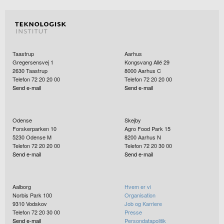
Taastrup
Aarhus
Gregersensvej 1
Kongsvang Allé 29
2630
Taastrup
8000
Aarhus C
Telefon 72 20 20 00
Telefon 72 20 20 00
Send e-mail
Send e-mail
Odense
Skejby
Forskerparken 10
Agro Food Park 15
5230
Odense M
8200
Aarhus N
Telefon 72 20 20 00
Telefon 72 20 30 00
Send e-mail
Send e-mail
Aalborg
Hvem er vi
Norbis Park 100
Organisation
9310
Vodskov
Job og Karriere
Telefon 72 20 30 00
Presse
Send e-mail
Persondatapolitik