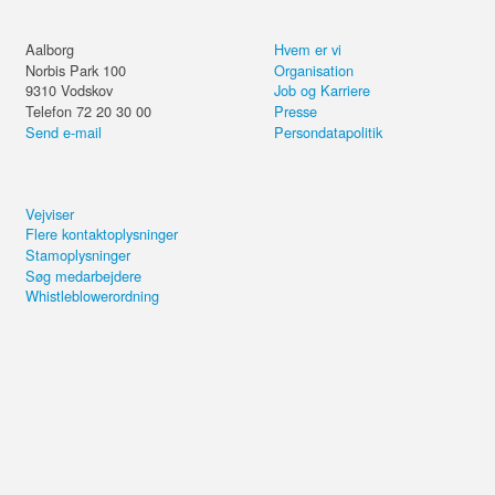
Aalborg
Hvem er vi
Norbis Park 100
Organisation
9310
Vodskov
Job og Karriere
Telefon 72 20 30 00
Presse
Send e-mail
Persondatapolitik
Vejviser
Flere kontaktoplysninger
Stamoplysninger
Søg medarbejdere
Whistleblowerordning
Incident and Problem Management -
simulationstræning
4,4 ud af 5 i kundetilfredshed
Brug for hjælp?
+20.000 de