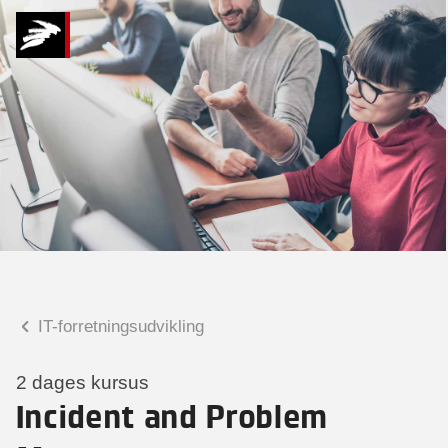
Hvad kan vi hjælpe
dig med?
Praktiske spørgsmål
Spørgsmål til tilmelding, forplejning,
afholdelsessted m.m.
Faglige spørgsmål
Spørgsmål til kursets indhold,
undervisning, niveau m.m.
IT-forretningsudvikling
Malene Kjærsgaard
Konsulent
2 dages kursus
Incident and Problem