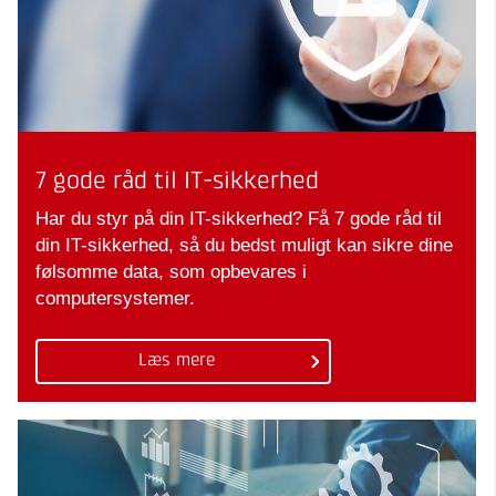
7 gode råd til IT-sikkerhed
Har du styr på din IT-sikkerhed? Få 7 gode råd til
din IT-sikkerhed, så du bedst muligt kan sikre dine
følsomme data, som opbevares i
computersystemer.
Læs mere