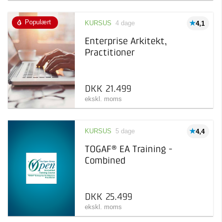
Populært
KURSUS
4 dage
4,1
Enterprise Arkitekt,
Practitioner
DKK 21.499
ekskl. moms
KURSUS
5 dage
4,4
TOGAF® EA Training -
Combined
DKK 25.499
ekskl. moms