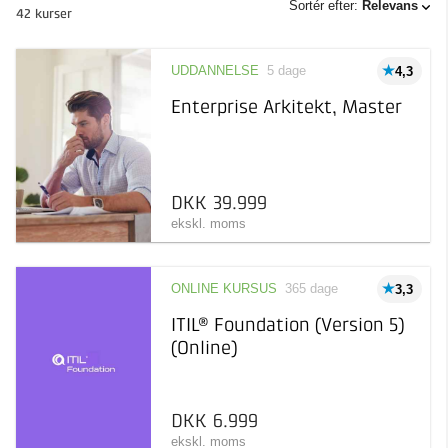
Sortér efter:
Relevans
42 kurser
Type
Aarhus
17
UDDANNELSE
5 dage
4,3
Ballerup
4
Pris
Adaptivt onlinekursus
Enterprise Arkitekt, Master
København
4
Online læring, der tilpasses
til dig og dit niveau
Afholdelsesgaranti
Online
5
Kursus
2.000 kr 45.000 kr
Taastrup
28
Læring inden for et
specifikt emne
DKK 39.999
ekskl. moms
Online kursus
Online læring, der kan
tages, når det passer dig
ONLINE KURSUS
365 dage
3,3
Uddannelse
Længerevarende forløb
ITIL® Foundation (Version 5)
inden for et specifikt emne
(Online)
DKK 6.999
ekskl. moms