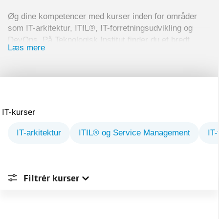
Øg dine kompetencer med kurser inden for områder
som IT-arkitektur, ITIL®, IT-forretningsudvikling og
DevOps. På Teknologisk Institut finder du et bredt
Læs mere
udvalg af kurser, der går i dybden med det, du har
behov for at lære og samtidig giver dig mulighed for
certificering.
Vælg et eller flere af kurserne allerede i dag, og øg
dine kompetencer inden for området.
IT-kurser
IT-arkitektur
ITIL® og Service Management
IT-
Filtrér
kurser
Sted