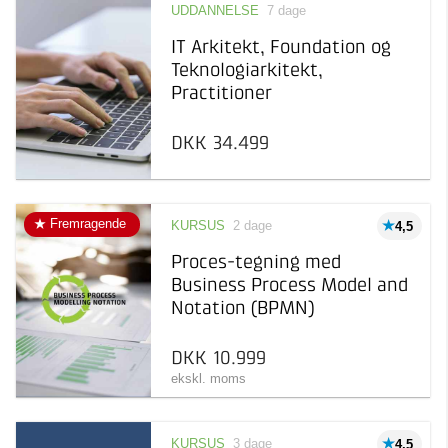
UDDANNELSE
7 dage
IT Arkitekt, Foundation og
Teknologiarkitekt,
Practitioner
DKK 34.499
Fremragende
KURSUS
2 dage
4,5
Proces-tegning med
Business Process Model and
Notation (BPMN)
DKK 10.999
ekskl. moms
KURSUS
3 dage
4,5