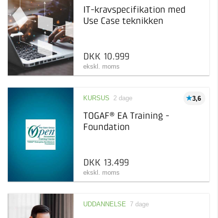
IT-kravspecifikation med
Use Case teknikken
DKK 10.999
ekskl. moms
KURSUS
2 dage
3,6
TOGAF® EA Training -
Foundation
DKK 13.499
ekskl. moms
UDDANNELSE
7 dage