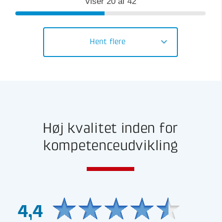
Viser
20
af
42
Hent flere
Høj kvalitet inden for
kompetenceudvikling
4,4