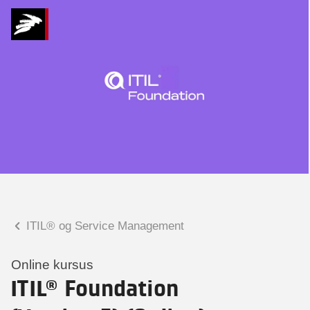
Hvad kan vi hjælpe
dig med?
Praktiske spørgsmål
Spørgsmål til tilmelding, forplejning,
afholdelsessted m.m.
Faglige spørgsmål
Spørgsmål til kursets indhold,
undervisning, niveau m.m.
ITIL® og Service Management
Malene Kjærsgaard
Konsulent
Online kursus
ITIL® Foundation