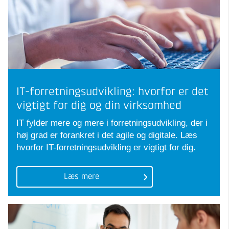
IT-forretningsudvikling: hvorfor er det
vigtigt for dig og din virksomhed
IT fylder mere og mere i forretningsudvikling, der i
høj grad er forankret i det agile og digitale. Læs
hvorfor IT-forretningsudvikling er vigtigt for dig.
Læs mere