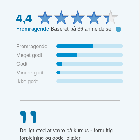
4,4
Fremragende
Baseret på 36 anmeldelser
Fremragende
Meget godt
Godt
Mindre godt
Ikke godt
t
Dejligt sted at være på kursus - fornuftig
En virke
evant
forplejning og gode lokaler
gør det 