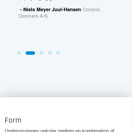
e viden.
spiseligt
- Niels Meyer Juul-Hansen
Conscia
til det vi
Danmark A/S
cia
- Ander
Forenkli
Form
Undervisningen veksler mellem en kombination af