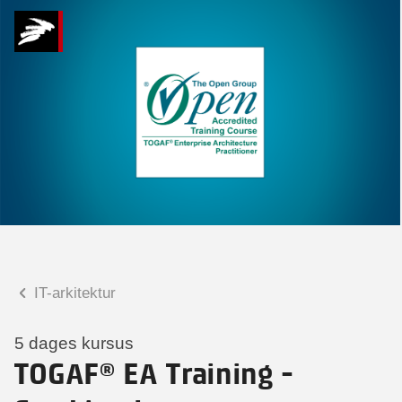
Hvad kan vi hjælpe
dig med?
Praktiske spørgsmål
Spørgsmål til tilmelding, forplejning,
afholdelsessted m.m.
Faglige spørgsmål
Spørgsmål til kursets indhold,
undervisning, niveau m.m.
IT-arkitektur
Malene Kjærsgaard
Konsulent
5 dages kursus
TOGAF® EA Training -