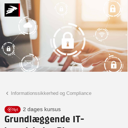
Hvad kan vi hjælpe
dig med?
Praktiske spørgsmål
Spørgsmål til tilmelding, forplejning,
afholdelsessted m.m.
Faglige spørgsmål
Spørgsmål til kursets indhold,
undervisning, niveau m.m.
Informationssikkerhed og Compliance
Malene Kjærsgaard
Konsulent
2 dages kursus
Nyt
Grundlæggende IT-