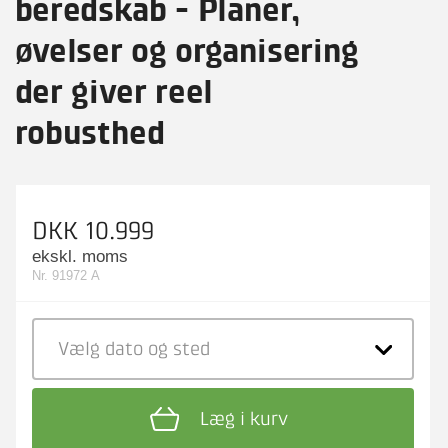
beredskab - Planer,
øvelser og organisering
der giver reel
robusthed
DKK 10.999
ekskl. moms
Nr. 91972 A
Vælg dato
og sted
Læg i kurv