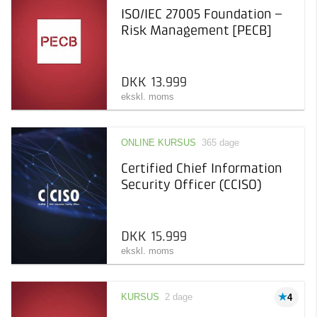
ISO/IEC 27005 Foundation –
Risk Management [PECB]
DKK 13.999
ekskl. moms
ONLINE KURSUS
365 dage
Certified Chief Information
Security Officer (CCISO)
DKK 15.999
ekskl. moms
KURSUS
2 dage
4