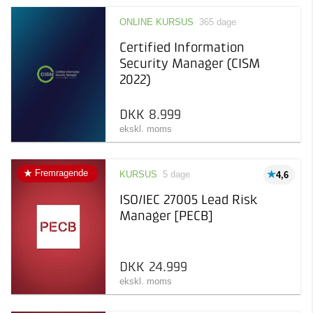
Aarhus
18
ONLINE KURSUS
365 dage
København
1
Pris
Kursus
Certified Information
Online
8
Læring inden for et
Security Manager (CISM
specifikt emne
Afholdelsesgaranti
Taastrup
26
2022)
Online kursus
5.000 kr 25.000 kr
Online læring, der kan
tages, når det passer dig
DKK 8.999
ekskl. moms
Uddannelse
Længerevarende forløb
inden for et specifikt emne
Fremragende
KURSUS
5 dage
4,6
ISO/IEC 27005 Lead Risk
Manager [PECB]
DKK 24.999
ekskl. moms