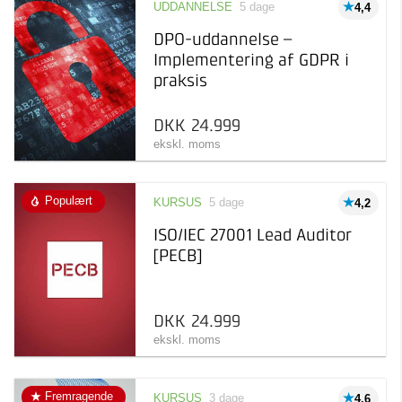
UDDANNELSE
5 dage
4,4
DPO-uddannelse –
Implementering af GDPR i
praksis
DKK 24.999
ekskl. moms
Populært
KURSUS
5 dage
4,2
ISO/IEC 27001 Lead Auditor
[PECB]
DKK 24.999
ekskl. moms
Fremragende
KURSUS
3 dage
4,6