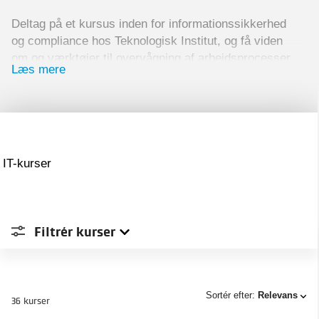
Deltag på et kursus inden for informationssikkerhed
og compliance hos Teknologisk Institut, og få viden
om og værktøjer til overvågning af arbejdsprocesser
Læs mere
og/eller specifikke områder.
Lær at identificere og genkende problemer og
angreb, og bliv rustet til at reagere mest
hensigtsmæssigt ved et eventuelt sikkerhedsbrud,
således at datalæk og de tilhørende økonomiske og
IT-kurser
imagetab minimeres.
Flere af kurserne giver dig mulighed for en
efterfølgende certificering.
Filtrér
kurser
Sted
Sortér efter:
Relevans
36 kurser
Type