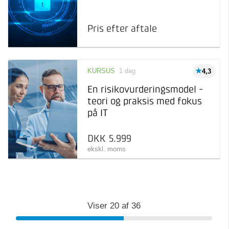
Pris efter aftale
KURSUS
1 dag
4,3
En risikovurderingsmodel -
teori og praksis med fokus
på IT
DKK 5.999
ekskl. moms
Viser
20
af
36