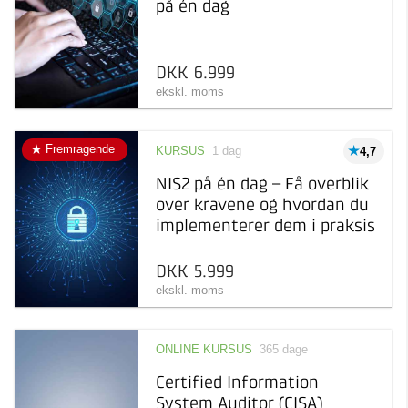
på én dag
DKK 6.999
ekskl. moms
Fremragende
KURSUS
1 dag
4,7
NIS2 på én dag – Få overblik
over kravene og hvordan du
implementerer dem i praksis
DKK 5.999
ekskl. moms
ONLINE KURSUS
365 dage
Certified Information
System Auditor (CISA)