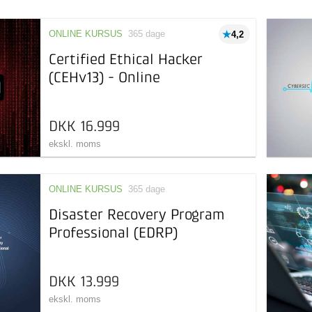
ONLINE KURSUS
365 dage
4,2
Certified Ethical Hacker
(CEHv13) - Online
DKK 16.999
ekskl. moms
ONLINE KURSUS
365 dage
Disaster Recovery Program
Professional (EDRP)
DKK 13.999
ekskl. moms