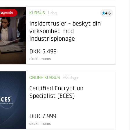
ragende
KURSUS
1 dag
4,6
Insidertrusler - beskyt din
virksomhed mod
industrispionage
DKK 5.499
ekskl. moms
ONLINE KURSUS
365 dage
Certified Encryption
Specialist (ECES)
DKK 7.999
ekskl. moms