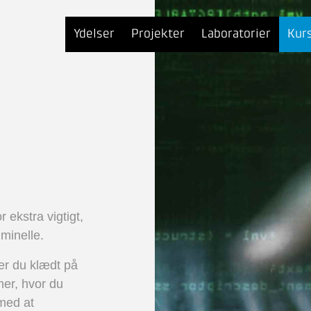
Ydelser
Projekter
Laboratorier
Kur
 ekstra vigtigt,
iminelle.
er du klædt på
mer, hvor du
med at