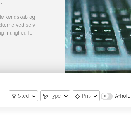
r.
nde kendskab og
ckerne ved selv
ig mulighed for
Sted
Type
Pris
Afhold