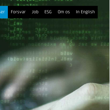
ser
Forsvar
Job
ESG
Om os
In English