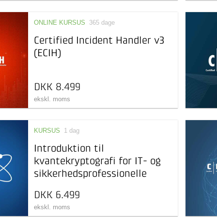
ONLINE KURSUS
365 dage
Certified Incident Handler v3
(ECIH)
DKK 8.499
ekskl. moms
KURSUS
1 dag
Introduktion til
kvantekryptografi for IT- og
sikkerhedsprofessionelle
DKK 6.499
ekskl. moms