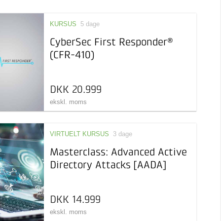
KURSUS
5 dage
CyberSec First Responder®
(CFR-410)
DKK 20.999
ekskl. moms
VIRTUELT KURSUS
3 dage
Masterclass: Advanced Active
Directory Attacks [AADA]
DKK 14.999
ekskl. moms