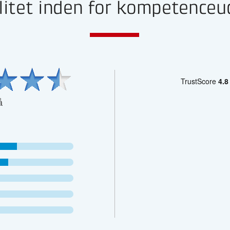
litet inden for kompetenceu
å