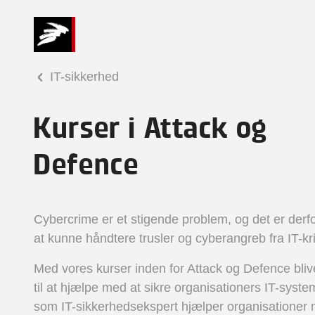
IT-sikkerhed
Kurser i Attack og
Defence
Cybercrime er et stigende problem, og det er derfor
at kunne håndtere trusler og cyberangreb fra IT-kr
Med vores kurser inden for Attack og Defence bliv
til at hjælpe med at sikre organisationers IT-syste
som IT-sikkerhedsekspert hjælper organisationer 