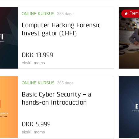
Frem
ONLINE KURSUS
365 dage
Computer Hacking Forensic
Investigator (CHFI)
DKK 13.999
ekskl. moms
ONLINE KURSUS
365 dage
Basic Cyber Security – a
hands-on introduction
DKK 5.999
ekskl. moms