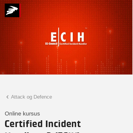
Hvad kan vi hjælpe
dig med?
Praktiske spørgsmål
Spørgsmål til tilmelding, forplejning,
afholdelsessted m.m.
Faglige spørgsmål
Spørgsmål til kursets indhold,
undervisning, niveau m.m.
Attack og Defence
Malene Kjærsgaard
Konsulent
Online kursus
Certified Incident