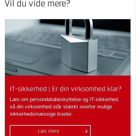
Vil du vide mere?
IT-sikkerhed | Er din virksomhed klar?
Læs om persondatabeskyttelse og IT-sikkerhed,
så din virksomhed står stærkt overfor mulige
sikkerhedsmæssige trusler.
Læs mere