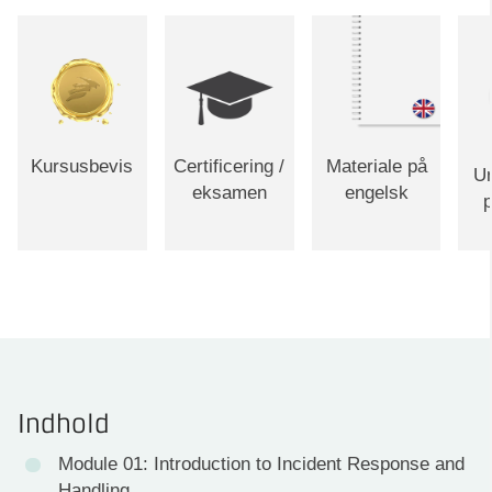
Kursusbevis
Certificering /
Materiale på
Un
eksamen
engelsk
p
Indhold
Module 01: Introduction to Incident Response and
Handling