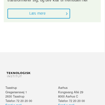
transformerer sig, og bliv klar til fremtiden her
Læs mere
Taastrup
Aarhus
Gregersensvej 1
Kongsvang Allé 29
2630
Taastrup
8000
Aarhus C
Telefon 72 20 20 00
Telefon 72 20 20 00
Send e-mail
Send e-mail