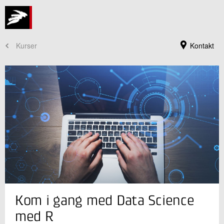
Kurser
Kontakt
Kursusadministration
Kom i gang med Data Science
+45 72 20 30 00
Send e-mail
med R