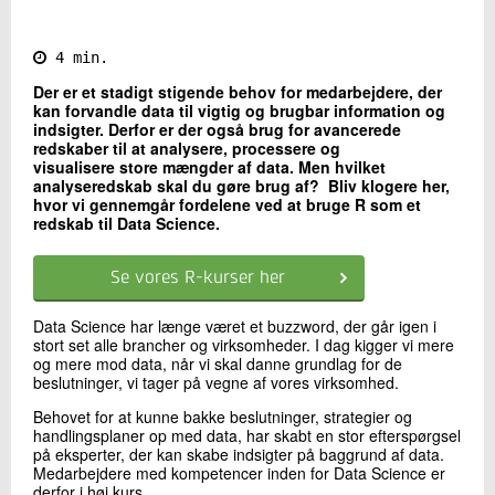
Kontakt os
4 min.
Der er et stadigt stigende behov for medarbejdere, der
kan forvandle data til vigtig og brugbar information og
indsigter. Derfor er der også brug for avancerede
redskaber til at analysere, processere og
visualisere store mængder af data. Men hvilket
analyseredskab skal du gøre brug af? Bliv klogere her,
hvor vi gennemgår fordelene ved at bruge R som et
redskab til Data Science.
Send
Se vores R-kurser her
Data Science har længe været et buzzword, der går igen i
stort set alle brancher og virksomheder. I dag kigger vi mere
og mere mod data, når vi skal danne grundlag for de
beslutninger, vi tager på vegne af vores virksomhed.
Behovet for at kunne bakke beslutninger, strategier og
handlingsplaner op med data, har skabt en stor efterspørgsel
på eksperter, der kan skabe indsigter på baggrund af data.
Medarbejdere med kompetencer inden for Data Science er
derfor i høj kurs.