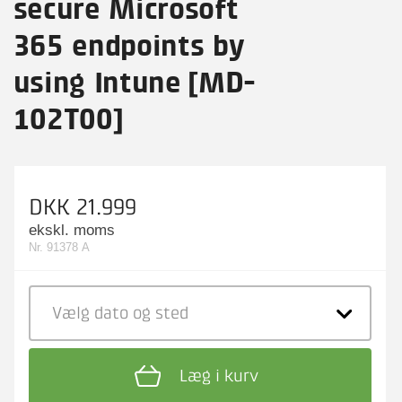
secure Microsoft
365 endpoints by
using Intune [MD-
102T00]
DKK 21.999
ekskl. moms
Nr. 91378 A
Vælg dato
og sted
Læg i kurv