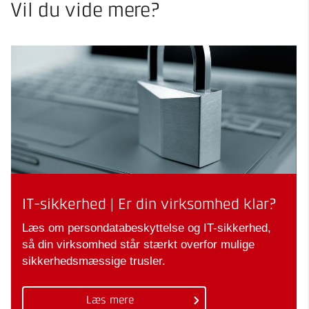
Vil du vide mere?
IT-sikkerhed | Er din virksomhed klar?
Læs om persondatabeskyttelse og IT-sikkerhed,
så din virksomhed står stærkt overfor mulige
sikkerhedsmæssige trusler.
Læs mere