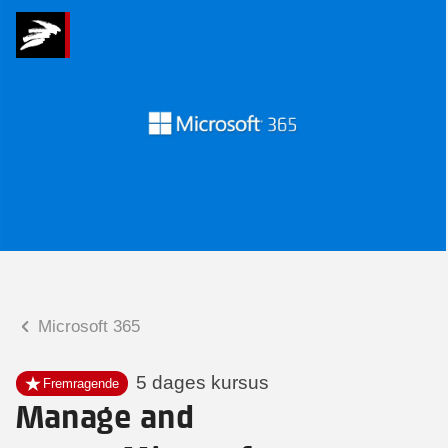
Hvad kan vi hjælpe
dig med?
Praktiske spørgsmål
Spørgsmål til tilmelding, forplejning,
afholdelsessted m.m.
Faglige spørgsmål
Spørgsmål til kursets indhold,
undervisning, niveau m.m.
Microsoft 365
Charlotte Heimann
Seniorspecialist
5 dages kursus
Fremragende
Manage and