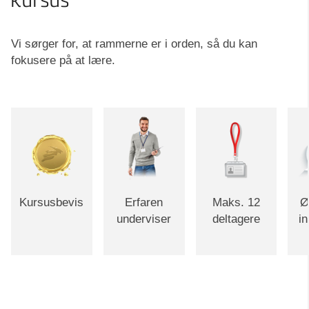
kursus
Vi sørger for, at rammerne er i orden, så du kan
fokusere på at lære.
Kursusbevis
Erfaren
Maks. 12
Ø
underviser
deltagere
i