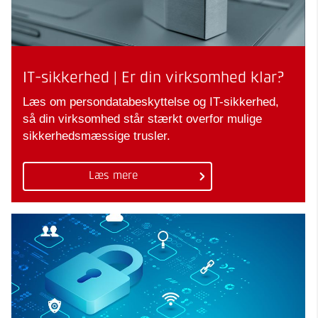
IT-sikkerhed | Er din virksomhed klar?
Læs om persondatabeskyttelse og IT-sikkerhed,
så din virksomhed står stærkt overfor mulige
sikkerhedsmæssige trusler.
Læs mere