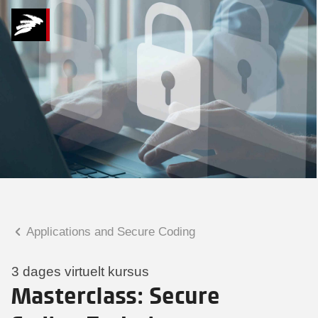
Hvad kan vi hjælpe
dig med?
Praktiske spørgsmål
Spørgsmål til tilmelding, forplejning,
afholdelsessted m.m.
Faglige spørgsmål
Spørgsmål til kursets indhold,
undervisning, niveau m.m.
Applications and Secure Coding
Malene Kjærsgaard
Konsulent
3 dages virtuelt kursus
Masterclass: Secure