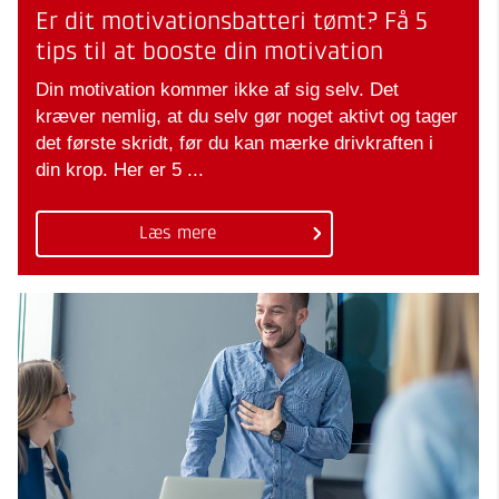
Er dit motivationsbatteri tømt? Få 5
tips til at booste din motivation
Din motivation kommer ikke af sig selv. Det
kræver nemlig, at du selv gør noget aktivt og tager
det første skridt, før du kan mærke drivkraften i
din krop. Her er 5 ...
Læs mere