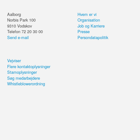
Aalborg
Hvem er vi
Norbis Park 100
Organisation
9310
Vodskov
Job og Karriere
Telefon 72 20 30 00
Presse
Send e-mail
Persondatapolitik
Vejviser
Flere kontaktoplysninger
Stamoplysninger
Søg medarbejdere
Whistleblowerordning
Del kurset eller forsæt på din
computer.
Microsoft Forms
Send email
4,4 ud af 5 i kundetilfredshed
Brug for hjælp?
+20.000 de