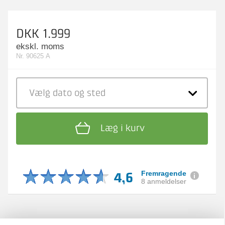
DKK 1.999
ekskl. moms
Nr. 90625 A
Vælg dato
og sted
Læg i kurv
4,6
Fremragende
8 anmeldelser