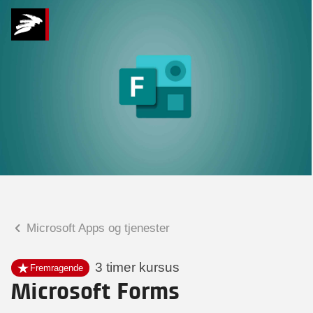
Hvad kan vi hjælpe
dig med?
Praktiske spørgsmål
Spørgsmål til tilmelding, forplejning,
afholdelsessted m.m.
Faglige spørgsmål
Spørgsmål til kursets indhold,
undervisning, niveau m.m.
Microsoft Apps og tjenester
Christian Ravn Agergaard
Konsulent
3 timer kursus
Fremragende
Microsoft Forms