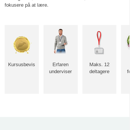
fokusere på at lære.
Kursusbevis
Erfaren
Maks. 12
underviser
deltagere
f